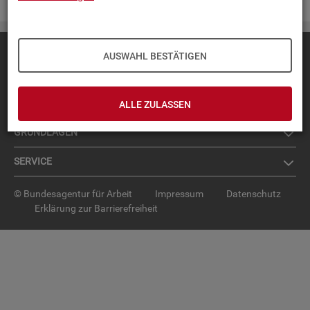
Diese Seite
empfehlen
AUSWAHL BESTÄTIGEN
TOP-PRO­DUK­TE
IN­TER­AK­TI­VE STA­TIS­TI­KEN
ALLE ZULASSEN
GRUND­LA­GEN
SER­VICE
© Bundesagentur für Arbeit
Impressum
Datenschutz
Erklärung zur Barrierefreiheit