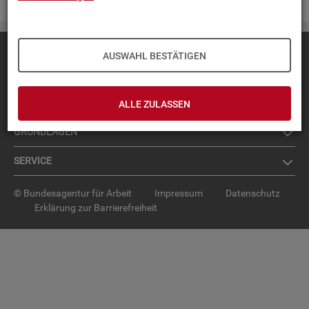
Diese Seite
empfehlen
AUSWAHL BESTÄTIGEN
TOP-PRO­DUK­TE
IN­TER­AK­TI­VE STA­TIS­TI­KEN
ALLE ZULASSEN
GRUND­LA­GEN
SER­VICE
© Bundesagentur für Arbeit
Impressum
Datenschutz
Erklärung zur Barrierefreiheit