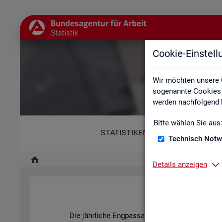
Cookie-Einstel
Wir möchten unsere 
sogenannte Cookies e
werden nachfolgend b
Bitte wählen Sie aus
STATISTIKEN
Technisch Notw
Details anzeigen
Fach
Die jähr­li­che Eng­pass­ana­ly­se der BA stellt dar