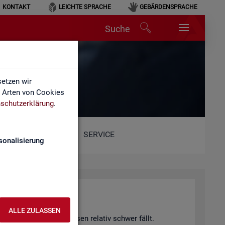
KONTAKT
LEICHTE SPRACHE
GEBÄRDENSPRACHE
Suche
etzen wir
e Arten von Cookies
schutzerklärung
.
SERVICE
sonalisierung
hang)
ALLE ZULASSEN
 von Fach­kräf­te­eng­päs­sen re­la­tiv schwer fällt.