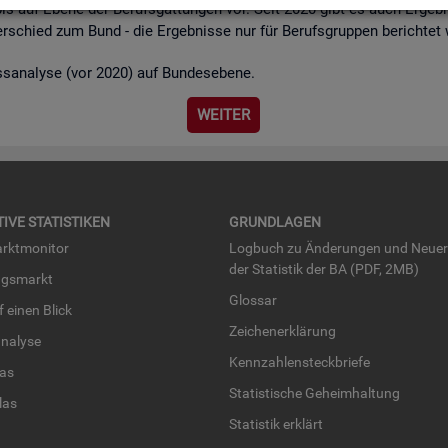
bis auf Ebene der Be­rufs­gat­tun­gen vor. Seit 2020 gibt es auch Er­geb­n
r­schied zum Bund - die Er­geb­nis­se nur für Be­rufs­grup­pen be­rich­tet
ss­ana­ly­se (vor 2020) auf Bun­des­ebe­ne.
WEI­TER
TI­VE STA­TIS­TI­KEN
GRUND­LA­GEN
rkt­mo­ni­tor
Log­buch zu Än­de­run­gen und Neue­
der Sta­tis­tik der BA (PDF, 2MB)
ngs­markt
Glos­sar
uf einen Blick
Zei­chen­er­klä­rung
na­ly­se
Kenn­zah­len­steck­brie­fe
­las
Sta­tis­ti­sche Ge­heim­hal­tung
­las
Sta­tis­tik er­klärt