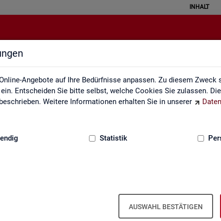
INHALT
lungen
Fachkräfteengpassanalyse
Online-Angebote auf Ihre Bedürfnisse anpassen. Zu diesem Zweck s
in. Entscheiden Sie bitte selbst, welche Cookies Sie zulassen. Di
eschrieben. Weitere Informationen erhalten Sie in unserer
Daten
:
GRUNDLAGEN
endig
Statistik
Per
­kräf­te­eng­pass­ana­ly­se (inkl. Da­ten­an­
AUSWAHL BESTÄTIGEN
, in wel­chen Be­ru­fen die Be­set­zung von ge­mel­de­ten Stel­len auf­grund