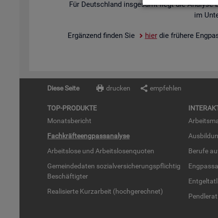
Für Deutsch­land ins­ge­samt liegt die Ana­ly­se 
im Un­te
Er­gän­zend fin­den Sie
hier
die frü­he­re Eng­pa
Diese Seite
drucken
empfehlen
TOP-PRO­DUK­TE
IN­TER­AK­
Mo­nats­be­richt
Ar­beits­ma
Fach­kräf­te­eng­pass­ana­ly­se
Aus­bil­du
Ar­beits­lo­se und Ar­beits­lo­sen­quo­ten
Be­ru­fe a
Ge­mein­de­da­ten so­zi­al­ver­si­che­rungs­pflich­tig
Eng­pass­a
Be­schäf­tig­ter
Ent­gel­t­at
Rea­li­sier­te Kurz­ar­beit (hoch­ge­rech­net)
Pend­ler­at