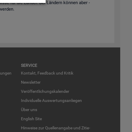
is­se für die Län­der. Bei Län­dern kön­nen aber -
 wer­den.
SER­VICE
run­gen
Kon­takt, Feed­back und Kri­tik
News­let­ter
Ver­öf­fent­li­chungs­ka­len­der
In­di­vi­du­el­le Aus­wer­tungs­an­lie­gen
Über uns
English Site
Hin­wei­se zur Quel­len­an­ga­be und Zi­tie­