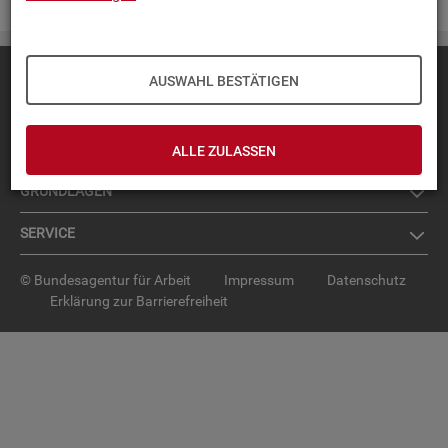
Diese Seite
empfehlen
AUSWAHL BESTÄTIGEN
TOP-PRO­DUK­TE
IN­TER­AK­TI­VE STA­TIS­TI­KEN
ALLE ZULASSEN
GRUND­LA­GEN
SER­VICE
© Bundesagentur für Arbeit
Impressum
Datenschutz
Erklärung zur Barrierefreiheit