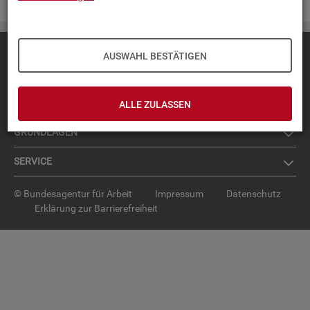
Diese Seite
empfehlen
AUSWAHL BESTÄTIGEN
TOP-PRO­DUK­TE
IN­TER­AK­TI­VE STA­TIS­TI­KEN
ALLE ZULASSEN
GRUND­LA­GEN
SER­VICE
© Bundesagentur für Arbeit
Impressum
Datenschutz
Erklärung zur Barrierefreiheit