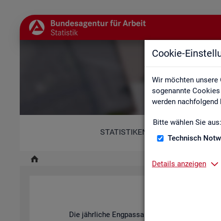
Cookie-Einstel
Wir möchten unsere 
sogenannte Cookies e
werden nachfolgend b
Bitte wählen Sie aus
STATISTIKEN
Technisch Notw
Details anzeigen
Fach
Die jähr­li­che Eng­pass­ana­ly­se der BA stellt dar