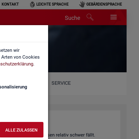
KONTAKT
LEICHTE SPRACHE
GEBÄRDENSPRACHE
Suche
etzen wir
e Arten von Cookies
schutzerklärung
.
SERVICE
sonalisierung
hang)
ALLE ZULASSEN
 von Fach­kräf­te­eng­päs­sen re­la­tiv schwer fällt.