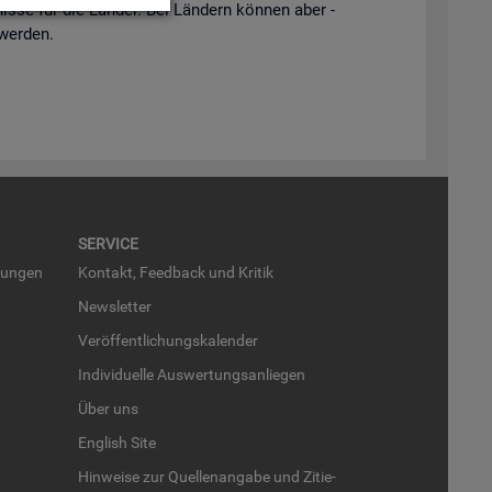
is­se für die Län­der. Bei Län­dern kön­nen aber -
 wer­den.
SER­VICE
run­gen
Kon­takt, Feed­back und Kri­tik
News­let­ter
Ver­öf­fent­li­chungs­ka­len­der
In­di­vi­du­el­le Aus­wer­tungs­an­lie­gen
Über uns
English Site
Hin­wei­se zur Quel­len­an­ga­be und Zi­tie­