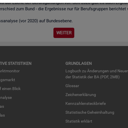
bis auf Ebene der Be­rufs­gat­tun­gen vor. Seit 2020 gibt es auch Er­geb­n
r­schied zum Bund - die Er­geb­nis­se nur für Be­rufs­grup­pen be­rich­tet
ss­ana­ly­se (vor 2020) auf Bun­des­ebe­ne.
WEI­TER
TI­VE STA­TIS­TI­KEN
GRUND­LA­GEN
rkt­mo­ni­tor
Log­buch zu Än­de­run­gen und Neue­
der Sta­tis­tik der BA (PDF, 2MB)
ngs­markt
Glos­sar
uf einen Blick
Zei­chen­er­klä­rung
na­ly­se
Kenn­zah­len­steck­brie­fe
­las
Sta­tis­ti­sche Ge­heim­hal­tung
­las
Sta­tis­tik er­klärt