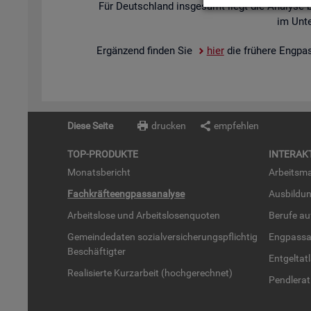
Für Deutsch­land ins­ge­samt liegt die Ana­ly­se 
im Un­te
Er­gän­zend fin­den Sie
hier
die frü­he­re Eng­pa
Diese Seite
drucken
empfehlen
TOP-PRO­DUK­TE
IN­TER­AK­
Mo­nats­be­richt
Ar­beits­ma
Fach­kräf­te­eng­pass­ana­ly­se
Aus­bil­du
Ar­beits­lo­se und Ar­beits­lo­sen­quo­ten
Be­ru­fe a
Ge­mein­de­da­ten so­zi­al­ver­si­che­rungs­pflich­tig
Eng­pass­a
Be­schäf­tig­ter
Ent­gel­t­at
Rea­li­sier­te Kurz­ar­beit (hoch­ge­rech­net)
Pend­ler­at