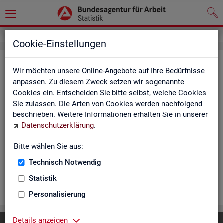
Cookie-Einstellungen
Ar­beits­lo­se und Ar­beits­lo­sen­quo­
Wir möchten unsere Online-Angebote auf Ihre Bedürfnisse
ten - Deutsch­land, Län­der, Krei­se
anpassen. Zu diesem Zweck setzen wir sogenannte
Cookies ein. Entscheiden Sie bitte selbst, welche Cookies
und Ge­mein­den (Zeit­rei­he Mo­nats-
Sie zulassen. Die Arten von Cookies werden nachfolgend
und Jah­res­zah­len)
beschrieben. Weitere Informationen erhalten Sie in unserer
Datenschutzerklärung
.
Die Ta­bel­len er­schei­nen mo­nat­lich und ent­hal­ten In­for­ma­tio­
nen über Ar­beits­lo­se nach Alter, Ge­schlecht, Staats­an­ge­hö­
Bitte wählen Sie aus:
rig­keit, Schwer­be­hin­de­rung und wei­te­re Merk­ma­le sowie Ar­
Technisch Notwendig
beits­lo­sen­quo­ten.
Statistik
WEI­TER
Personalisierung
Details anzeigen
Diese Seite
empfehlen