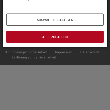
TOP-PRO­DUK­TE
IN­TER­AK­TI­VE STA­TIS­TI­KEN
AUSWAHL BESTÄTIGEN
GRUND­LA­GEN
ALLE ZULASSEN
SER­VICE
© Bundesagentur für Arbeit
Impressum
Datenschutz
Erklärung zur Barrierefreiheit