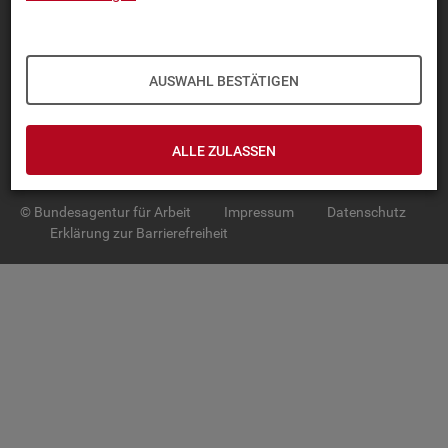
TOP-PRO­DUK­TE
IN­TER­AK­TI­VE STA­TIS­TI­KEN
AUSWAHL BESTÄTIGEN
GRUND­LA­GEN
ALLE ZULASSEN
SER­VICE
© Bundesagentur für Arbeit
Impressum
Datenschutz
Erklärung zur Barrierefreiheit