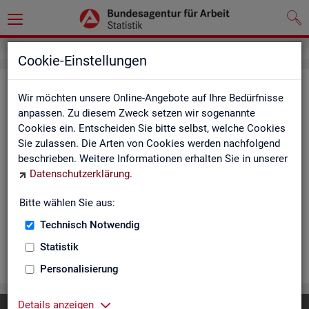
Cookie-Einstellungen
Ar­beits­lo­se und Ar­beits­lo­sen­quo­
Wir möchten unsere Online-Angebote auf Ihre Bedürfnisse
ten - Deutsch­land, Län­der, Krei­se
anpassen. Zu diesem Zweck setzen wir sogenannte
Cookies ein. Entscheiden Sie bitte selbst, welche Cookies
und Ge­mein­den (Zeit­rei­he Mo­nats-
Sie zulassen. Die Arten von Cookies werden nachfolgend
und Jah­res­zah­len)
beschrieben. Weitere Informationen erhalten Sie in unserer
Datenschutzerklärung
.
Die Ta­bel­len er­schei­nen mo­nat­lich und ent­hal­ten In­for­ma­tio­
nen über Ar­beits­lo­se nach Alter, Ge­schlecht, Staats­an­ge­hö­
Bitte wählen Sie aus:
rig­keit, Schwer­be­hin­de­rung und wei­te­re Merk­ma­le sowie Ar­
Technisch Notwendig
beits­lo­sen­quo­ten.
Statistik
WEI­TER
Personalisierung
Details anzeigen
Diese Seite
empfehlen