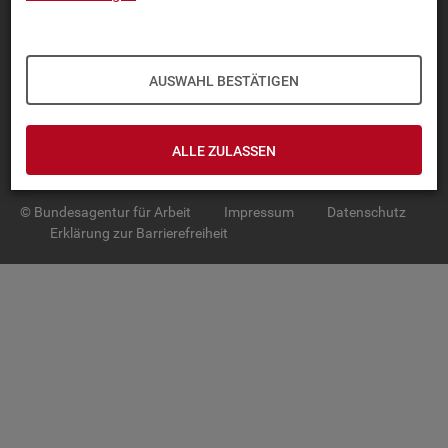
TOP-PRO­DUK­TE
IN­TER­AK­TI­VE STA­TIS­TI­KEN
AUSWAHL BESTÄTIGEN
GRUND­LA­GEN
ALLE ZULASSEN
SER­VICE
© Bundesagentur für Arbeit
Impressum
Datenschutz
Erklärung zur Barrierefreiheit