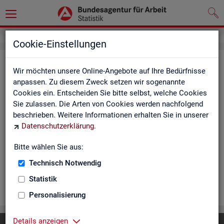
Cookie-Einstellungen
Ar­beits­lo­se und Ar­beits­lo­sen­quo­
Wir möchten unsere Online-Angebote auf Ihre Bedürfnisse
ten - Deutsch­land, Län­der, Krei­se
anpassen. Zu diesem Zweck setzen wir sogenannte
Cookies ein. Entscheiden Sie bitte selbst, welche Cookies
und Ge­mein­den (Zeit­rei­he Mo­nats-
Sie zulassen. Die Arten von Cookies werden nachfolgend
und Jah­res­zah­len)
beschrieben. Weitere Informationen erhalten Sie in unserer
Datenschutzerklärung
.
Die Ta­bel­len er­schei­nen mo­nat­lich und ent­hal­ten In­for­ma­tio­
nen über Ar­beits­lo­se nach Alter, Ge­schlecht, Staats­an­ge­hö­
Bitte wählen Sie aus:
rig­keit, Schwer­be­hin­de­rung und wei­te­re Merk­ma­le sowie Ar­
Technisch Notwendig
beits­lo­sen­quo­ten.
Statistik
WEI­TER
Personalisierung
Details anzeigen
Diese Seite
empfehlen