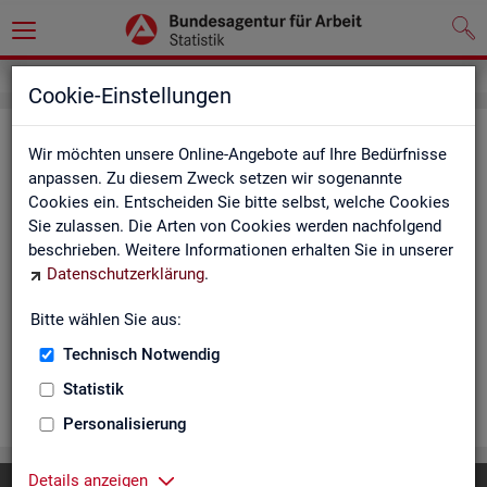
Cookie-Einstellungen
Ar­beits­lo­se und Ar­beits­lo­sen­quo­
Wir möchten unsere Online-Angebote auf Ihre Bedürfnisse
ten - Deutsch­land, Län­der, Krei­se
anpassen. Zu diesem Zweck setzen wir sogenannte
Cookies ein. Entscheiden Sie bitte selbst, welche Cookies
und Ge­mein­den (Zeit­rei­he Mo­nats-
Sie zulassen. Die Arten von Cookies werden nachfolgend
und Jah­res­zah­len)
beschrieben. Weitere Informationen erhalten Sie in unserer
Datenschutzerklärung
.
Die Ta­bel­len er­schei­nen mo­nat­lich und ent­hal­ten In­for­ma­tio­
nen über Ar­beits­lo­se nach Alter, Ge­schlecht, Staats­an­ge­hö­
Bitte wählen Sie aus:
rig­keit, Schwer­be­hin­de­rung und wei­te­re Merk­ma­le sowie Ar­
Technisch Notwendig
beits­lo­sen­quo­ten.
Statistik
WEI­TER
Personalisierung
Details anzeigen
Diese Seite
empfehlen