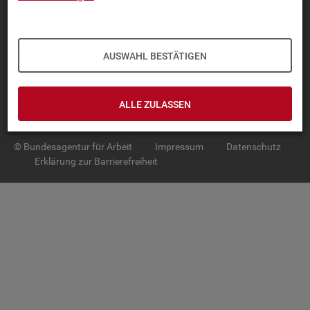
TOP-PRO­DUK­TE
IN­TER­AK­TI­VE STA­TIS­TI­KEN
AUSWAHL BESTÄTIGEN
GRUND­LA­GEN
ALLE ZULASSEN
SER­VICE
© Bundesagentur für Arbeit
Impressum
Datenschutz
Erklärung zur Barrierefreiheit