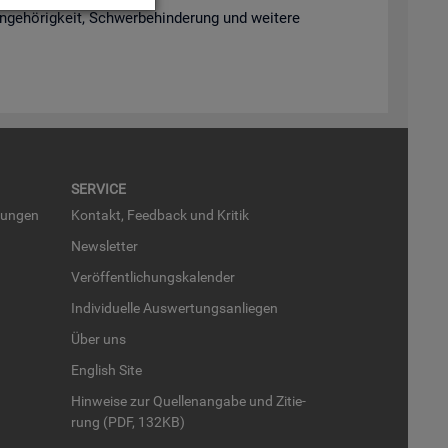
­ge­hö­rig­keit, Schwer­be­hin­de­rung und wei­te­re
SER­VICE
run­gen
Kon­takt, Feed­back und Kri­tik
News­let­ter
Ver­öf­fent­li­chungs­ka­len­der
In­di­vi­du­el­le Aus­wer­tungs­an­lie­gen
Über uns
English Site
Hin­wei­se zur Quel­len­an­ga­be und Zi­tie­
rung (PDF, 132KB)