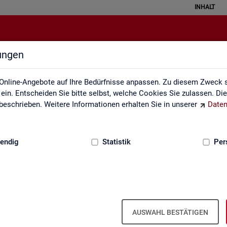
INHALT
lungen
rbeitslose und Arbeitslosenquote
Online-Angebote auf Ihre Bedürfnisse anpassen. Zu diesem Zweck s
in. Entscheiden Sie bitte selbst, welche Cookies Sie zulassen. Di
eschrieben. Weitere Informationen erhalten Sie in unserer
Daten
:
GRUNDLAGEN
endig
Statistik
Per
o­sen­quo­ten - Deutsch­land, Län­der, Krei­s
Mo­nats- und Jah­res­zah­len)
AUSWAHL BESTÄTIGEN