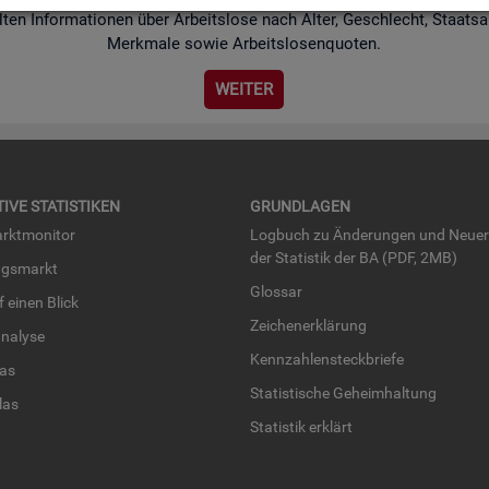
­ten In­for­ma­tio­nen über Ar­beits­lo­se nach Alter, Ge­schlecht, Staats­an
Merk­ma­le sowie Ar­beits­lo­sen­quo­ten.
WEI­TER
TI­VE STA­TIS­TI­KEN
GRUND­LA­GEN
rkt­mo­ni­tor
Log­buch zu Än­de­run­gen und Neue­
der Sta­tis­tik der BA (PDF, 2MB)
ngs­markt
Glos­sar
uf einen Blick
Zei­chen­er­klä­rung
na­ly­se
Kenn­zah­len­steck­brie­fe
­las
Sta­tis­ti­sche Ge­heim­hal­tung
­las
Sta­tis­tik er­klärt