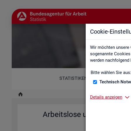
Cookie-Einstel
A
Wir möchten unsere 
sogenannte Cookies e
werden nachfolgend b
Bitte wählen Sie aus
STATISTIKEN
Technisch Notw
Details anzeigen
Ar­beits­lo­se und Ar­beits­l