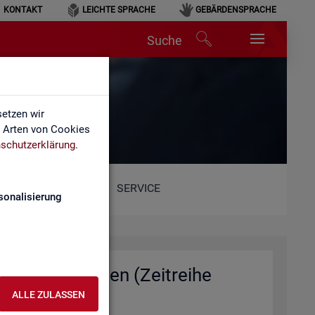
KONTAKT
LEICHTE SPRACHE
GEBÄRDENSPRACHE
Suche
n
etzen wir
e Arten von Cookies
schutzerklärung
.
SERVICE
sonalisierung
e und Ge­mein­den (Zeit­rei­he
ALLE ZULASSEN