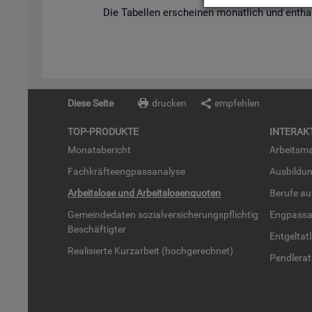
Die Ta­bel­len er­schei­nen mo­nat­lich und ent­hal
Diese Seite
drucken
empfehlen
TOP-PRO­DUK­TE
IN­TER­AK­
Mo­nats­be­richt
Ar­beits­ma
Fach­kräf­te­eng­pass­ana­ly­se
Aus­bil­du
Ar­beits­lo­se und Ar­beits­lo­sen­quo­ten
Be­ru­fe a
Ge­mein­de­da­ten so­zi­al­ver­si­che­rungs­pflich­tig
Eng­pass­a
Be­schäf­tig­ter
Ent­gel­t­at
Rea­li­sier­te Kurz­ar­beit (hoch­ge­rech­net)
Pend­ler­at