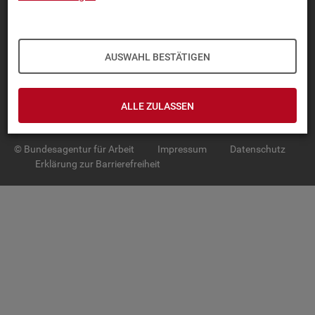
TOP-PRO­DUK­TE
IN­TER­AK­TI­VE STA­TIS­TI­KEN
AUSWAHL BESTÄTIGEN
GRUND­LA­GEN
ALLE ZULASSEN
SER­VICE
© Bundesagentur für Arbeit
Impressum
Datenschutz
Erklärung zur Barrierefreiheit