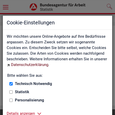
Cookie-Einstellungen
Ar­beits­lo­se und Ar­beits­lo­sen­quo­
Wir möchten unsere Online-Angebote auf Ihre Bedürfnisse
ten - Deutsch­land, Län­der, Krei­se
anpassen. Zu diesem Zweck setzen wir sogenannte
Cookies ein. Entscheiden Sie bitte selbst, welche Cookies
und Ge­mein­den (Zeit­rei­he Mo­nats-
Sie zulassen. Die Arten von Cookies werden nachfolgend
und Jah­res­zah­len)
beschrieben. Weitere Informationen erhalten Sie in unserer
Datenschutzerklärung
.
Die Ta­bel­len er­schei­nen mo­nat­lich und ent­hal­ten In­for­ma­tio­
nen über Ar­beits­lo­se nach Alter, Ge­schlecht, Staats­an­ge­hö­
Bitte wählen Sie aus:
rig­keit, Schwer­be­hin­de­rung und wei­te­re Merk­ma­le sowie Ar­
Technisch Notwendig
beits­lo­sen­quo­ten.
Statistik
WEI­TER
Personalisierung
Details anzeigen
Diese Seite
empfehlen