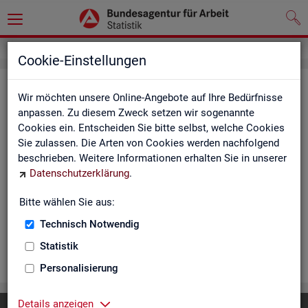
Cookie-Einstellungen
Ar­beits­lo­se und Ar­beits­lo­sen­quo­
Wir möchten unsere Online-Angebote auf Ihre Bedürfnisse
ten - Deutsch­land, Län­der, Krei­se
anpassen. Zu diesem Zweck setzen wir sogenannte
Cookies ein. Entscheiden Sie bitte selbst, welche Cookies
und Ge­mein­den (Zeit­rei­he Mo­nats-
Sie zulassen. Die Arten von Cookies werden nachfolgend
und Jah­res­zah­len)
beschrieben. Weitere Informationen erhalten Sie in unserer
Datenschutzerklärung
.
Die Ta­bel­len er­schei­nen mo­nat­lich und ent­hal­ten In­for­ma­tio­
nen über Ar­beits­lo­se nach Alter, Ge­schlecht, Staats­an­ge­hö­
Bitte wählen Sie aus:
rig­keit, Schwer­be­hin­de­rung und wei­te­re Merk­ma­le sowie Ar­
Technisch Notwendig
beits­lo­sen­quo­ten.
Statistik
WEI­TER
Personalisierung
Details anzeigen
Diese Seite
empfehlen