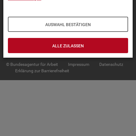
TOP-PRO­DUK­TE
IN­TER­AK­TI­VE STA­TIS­TI­KEN
AUSWAHL BESTÄTIGEN
GRUND­LA­GEN
ALLE ZULASSEN
SER­VICE
© Bundesagentur für Arbeit
Impressum
Datenschutz
Erklärung zur Barrierefreiheit