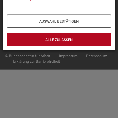
TOP-PRO­DUK­TE
IN­TER­AK­TI­VE STA­TIS­TI­KEN
AUSWAHL BESTÄTIGEN
GRUND­LA­GEN
ALLE ZULASSEN
SER­VICE
© Bundesagentur für Arbeit
Impressum
Datenschutz
Erklärung zur Barrierefreiheit