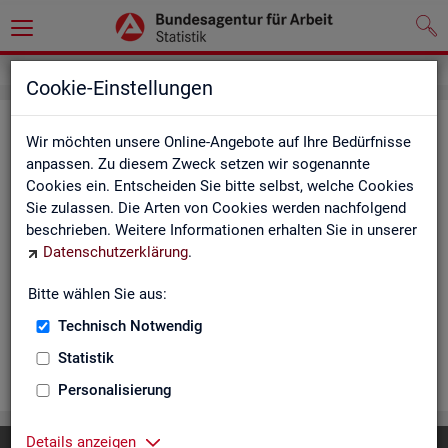
Cookie-Einstellungen
Ar­beits­lo­se und Ar­beits­lo­sen­quo­
Wir möchten unsere Online-Angebote auf Ihre Bedürfnisse
ten - Deutsch­land, Län­der, Krei­se
anpassen. Zu diesem Zweck setzen wir sogenannte
Cookies ein. Entscheiden Sie bitte selbst, welche Cookies
und Ge­mein­den (Zeit­rei­he Mo­nats-
Sie zulassen. Die Arten von Cookies werden nachfolgend
und Jah­res­zah­len)
beschrieben. Weitere Informationen erhalten Sie in unserer
Datenschutzerklärung
.
Die Ta­bel­len er­schei­nen mo­nat­lich und ent­hal­ten In­for­ma­tio­
nen über Ar­beits­lo­se nach Alter, Ge­schlecht, Staats­an­ge­hö­
Bitte wählen Sie aus:
rig­keit, Schwer­be­hin­de­rung und wei­te­re Merk­ma­le sowie Ar­
Technisch Notwendig
beits­lo­sen­quo­ten.
Statistik
WEI­TER
Personalisierung
Details anzeigen
Diese Seite
empfehlen