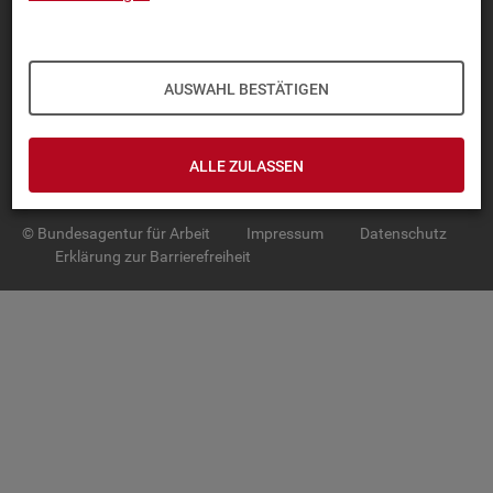
TOP-PRO­DUK­TE
IN­TER­AK­TI­VE STA­TIS­TI­KEN
AUSWAHL BESTÄTIGEN
GRUND­LA­GEN
ALLE ZULASSEN
SER­VICE
© Bundesagentur für Arbeit
Impressum
Datenschutz
Erklärung zur Barrierefreiheit