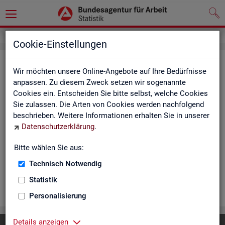
Cookie-Einstellungen
Ar­beits­lo­se und Ar­beits­lo­sen­quo­
Wir möchten unsere Online-Angebote auf Ihre Bedürfnisse
ten - Deutsch­land, Län­der, Krei­se
anpassen. Zu diesem Zweck setzen wir sogenannte
Cookies ein. Entscheiden Sie bitte selbst, welche Cookies
und Ge­mein­den (Zeit­rei­he Mo­nats-
Sie zulassen. Die Arten von Cookies werden nachfolgend
und Jah­res­zah­len)
beschrieben. Weitere Informationen erhalten Sie in unserer
Datenschutzerklärung
.
Die Ta­bel­len er­schei­nen mo­nat­lich und ent­hal­ten In­for­ma­tio­
nen über Ar­beits­lo­se nach Alter, Ge­schlecht, Staats­an­ge­hö­
Bitte wählen Sie aus:
rig­keit, Schwer­be­hin­de­rung und wei­te­re Merk­ma­le sowie Ar­
Technisch Notwendig
beits­lo­sen­quo­ten.
Statistik
WEI­TER
Personalisierung
Details anzeigen
Diese Seite
empfehlen