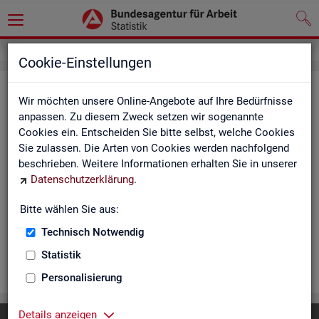
Cookie-Einstellungen
Ar­beits­lo­se und Ar­beits­lo­sen­quo­
Wir möchten unsere Online-Angebote auf Ihre Bedürfnisse
ten - Deutsch­land, Län­der, Krei­se
anpassen. Zu diesem Zweck setzen wir sogenannte
Cookies ein. Entscheiden Sie bitte selbst, welche Cookies
und Ge­mein­den (Zeit­rei­he Mo­nats-
Sie zulassen. Die Arten von Cookies werden nachfolgend
und Jah­res­zah­len)
beschrieben. Weitere Informationen erhalten Sie in unserer
Datenschutzerklärung
.
Die Ta­bel­len er­schei­nen mo­nat­lich und ent­hal­ten In­for­ma­tio­
nen über Ar­beits­lo­se nach Alter, Ge­schlecht, Staats­an­ge­hö­
Bitte wählen Sie aus:
rig­keit, Schwer­be­hin­de­rung und wei­te­re Merk­ma­le sowie Ar­
Technisch Notwendig
beits­lo­sen­quo­ten.
Statistik
WEI­TER
Personalisierung
Details anzeigen
Diese Seite
empfehlen