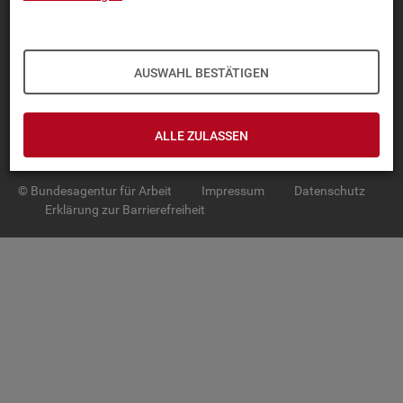
TOP-PRO­DUK­TE
IN­TER­AK­TI­VE STA­TIS­TI­KEN
AUSWAHL BESTÄTIGEN
GRUND­LA­GEN
ALLE ZULASSEN
SER­VICE
© Bundesagentur für Arbeit
Impressum
Datenschutz
Erklärung zur Barrierefreiheit