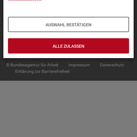
TOP-PRO­DUK­TE
IN­TER­AK­TI­VE STA­TIS­TI­KEN
AUSWAHL BESTÄTIGEN
GRUND­LA­GEN
ALLE ZULASSEN
SER­VICE
© Bundesagentur für Arbeit
Impressum
Datenschutz
Erklärung zur Barrierefreiheit