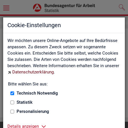
Cookie-Einstellungen
Ar­beits­lo­se und Ar­beits­lo­sen­quo­
Wir möchten unsere Online-Angebote auf Ihre Bedürfnisse
ten - Deutsch­land, Län­der, Krei­se
anpassen. Zu diesem Zweck setzen wir sogenannte
Cookies ein. Entscheiden Sie bitte selbst, welche Cookies
und Ge­mein­den (Zeit­rei­he Mo­nats-
Sie zulassen. Die Arten von Cookies werden nachfolgend
und Jah­res­zah­len)
beschrieben. Weitere Informationen erhalten Sie in unserer
Datenschutzerklärung
.
Die Ta­bel­len er­schei­nen mo­nat­lich und ent­hal­ten In­for­ma­tio­
nen über Ar­beits­lo­se nach Alter, Ge­schlecht, Staats­an­ge­hö­
Bitte wählen Sie aus:
rig­keit, Schwer­be­hin­de­rung und wei­te­re Merk­ma­le sowie Ar­
Technisch Notwendig
beits­lo­sen­quo­ten.
Statistik
WEI­TER
Personalisierung
Details anzeigen
Diese Seite
empfehlen