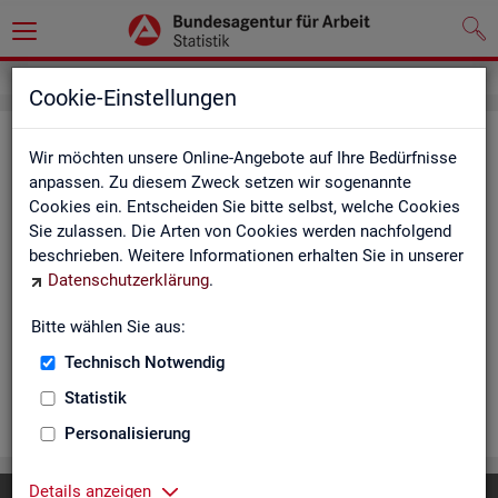
Cookie-Einstellungen
Ar­beits­lo­se und Ar­beits­lo­sen­quo­
Wir möchten unsere Online-Angebote auf Ihre Bedürfnisse
ten - Deutsch­land, Län­der, Krei­se
anpassen. Zu diesem Zweck setzen wir sogenannte
Cookies ein. Entscheiden Sie bitte selbst, welche Cookies
und Ge­mein­den (Zeit­rei­he Mo­nats-
Sie zulassen. Die Arten von Cookies werden nachfolgend
und Jah­res­zah­len)
beschrieben. Weitere Informationen erhalten Sie in unserer
Datenschutzerklärung
.
Die Ta­bel­len er­schei­nen mo­nat­lich und ent­hal­ten In­for­ma­tio­
nen über Ar­beits­lo­se nach Alter, Ge­schlecht, Staats­an­ge­hö­
Bitte wählen Sie aus:
rig­keit, Schwer­be­hin­de­rung und wei­te­re Merk­ma­le sowie Ar­
Technisch Notwendig
beits­lo­sen­quo­ten.
Statistik
WEI­TER
Personalisierung
Details anzeigen
Diese Seite
empfehlen