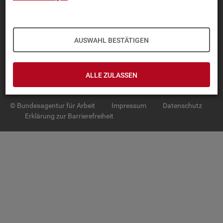
TOP-PRO­DUK­TE
IN­TER­AK­TI­VE STA­TIS­TI­KEN
AUSWAHL BESTÄTIGEN
GRUND­LA­GEN
ALLE ZULASSEN
SER­VICE
© Bundesagentur für Arbeit
Impressum
Datenschutz
Erklärung zur Barrierefreiheit