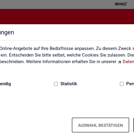
INHALT
lungen
rbeitslose und Arbeitslosenquote
Online-Angebote auf Ihre Bedürfnisse anpassen. Zu diesem Zweck s
in. Entscheiden Sie bitte selbst, welche Cookies Sie zulassen. Di
eschrieben. Weitere Informationen erhalten Sie in unserer
Daten
:
GRUNDLAGEN
endig
Statistik
Per
o­sen­quo­ten - Deutsch­land, Län­der, Krei­s
Mo­nats- und Jah­res­zah­len)
AUSWAHL BESTÄTIGEN