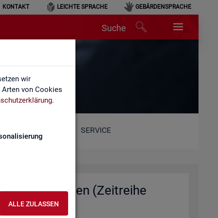
KONTAKT
LEICHTE SPRACHE
GEBÄRDENSPRACHE
Suche
n
etzen wir
e Arten von Cookies
schutzerklärung
.
SERVICE
sonalisierung
e und Ge­mein­den (Zeit­rei­he
ALLE ZULASSEN