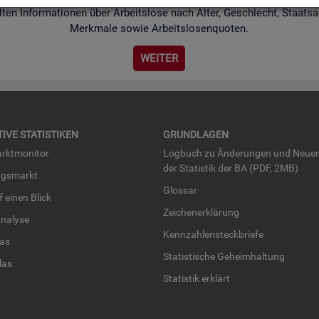
­ten In­for­ma­tio­nen über Ar­beits­lo­se nach Alter, Ge­schlecht, Staats­an
Merk­ma­le sowie Ar­beits­lo­sen­quo­ten.
WEI­TER
TI­VE STA­TIS­TI­KEN
GRUND­LA­GEN
rkt­mo­ni­tor
Log­buch zu Än­de­run­gen und Neue­
der Sta­tis­tik der BA (PDF, 2MB)
ngs­markt
Glos­sar
uf einen Blick
Zei­chen­er­klä­rung
na­ly­se
Kenn­zah­len­steck­brie­fe
­las
Sta­tis­ti­sche Ge­heim­hal­tung
­las
Sta­tis­tik er­klärt