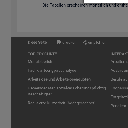
Die Ta­bel­len er­schei­nen mo­nat­lich und ent­hal
Diese Seite
drucken
empfehlen
TOP-PRO­DUK­TE
IN­TER­AK­
Mo­nats­be­richt
Ar­beits­ma
Fach­kräf­te­eng­pass­ana­ly­se
Aus­bil­du
Ar­beits­lo­se und Ar­beits­lo­sen­quo­ten
Be­ru­fe a
Ge­mein­de­da­ten so­zi­al­ver­si­che­rungs­pflich­tig
Eng­pass­a
Be­schäf­tig­ter
Ent­gel­t­at
Rea­li­sier­te Kurz­ar­beit (hoch­ge­rech­net)
Pend­ler­at