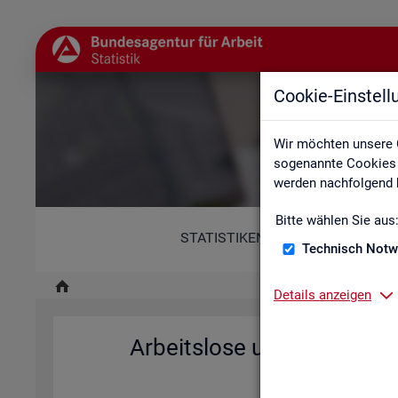
Cookie-Einstel
A
Wir möchten unsere 
sogenannte Cookies e
werden nachfolgend b
Bitte wählen Sie aus
STATISTIKEN
Technisch Notw
Details anzeigen
Ar­beits­lo­se und Ar­beits­l