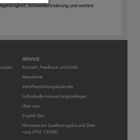
­ge­hö­rig­keit, Schwer­be­hin­de­rung und wei­te­re
SER­VICE
run­gen
Kon­takt, Feed­back und Kri­tik
News­let­ter
Ver­öf­fent­li­chungs­ka­len­der
In­di­vi­du­el­le Aus­wer­tungs­an­lie­gen
Über uns
English Site
Hin­wei­se zur Quel­len­an­ga­be und Zi­tie­
rung (PDF, 132KB)