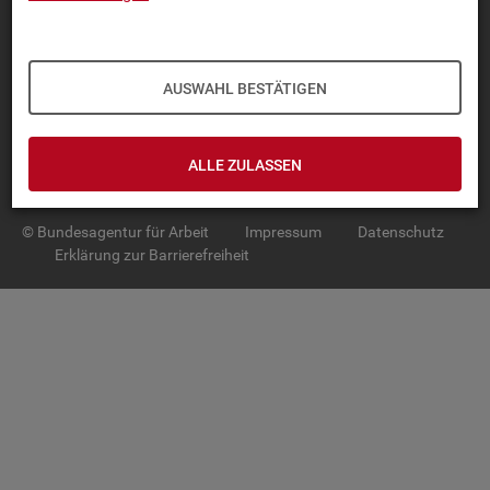
TOP-PRO­DUK­TE
IN­TER­AK­TI­VE STA­TIS­TI­KEN
AUSWAHL BESTÄTIGEN
GRUND­LA­GEN
ALLE ZULASSEN
SER­VICE
© Bundesagentur für Arbeit
Impressum
Datenschutz
Erklärung zur Barrierefreiheit