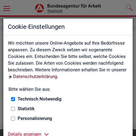
Cookie-Einstellungen
Ar­beits­lo­se und Ar­beits­lo­sen­quo­
Wir möchten unsere Online-Angebote auf Ihre Bedürfnisse
ten - Deutsch­land, Län­der, Krei­se
anpassen. Zu diesem Zweck setzen wir sogenannte
Cookies ein. Entscheiden Sie bitte selbst, welche Cookies
und Ge­mein­den (Zeit­rei­he Mo­nats-
Sie zulassen. Die Arten von Cookies werden nachfolgend
und Jah­res­zah­len)
beschrieben. Weitere Informationen erhalten Sie in unserer
Datenschutzerklärung
.
Die Ta­bel­len er­schei­nen mo­nat­lich und ent­hal­ten In­for­ma­tio­
nen über Ar­beits­lo­se nach Alter, Ge­schlecht, Staats­an­ge­hö­
Bitte wählen Sie aus:
rig­keit, Schwer­be­hin­de­rung und wei­te­re Merk­ma­le sowie Ar­
Technisch Notwendig
beits­lo­sen­quo­ten.
Statistik
WEI­TER
Personalisierung
Details anzeigen
Diese Seite
empfehlen