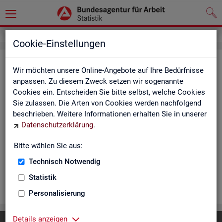
Cookie-Einstellungen
Ar­beits­lo­se und Ar­beits­lo­sen­quo­
Wir möchten unsere Online-Angebote auf Ihre Bedürfnisse
ten - Deutsch­land, Län­der, Krei­se
anpassen. Zu diesem Zweck setzen wir sogenannte
Cookies ein. Entscheiden Sie bitte selbst, welche Cookies
und Ge­mein­den (Zeit­rei­he Mo­nats-
Sie zulassen. Die Arten von Cookies werden nachfolgend
und Jah­res­zah­len)
beschrieben. Weitere Informationen erhalten Sie in unserer
Datenschutzerklärung
.
Die Ta­bel­len er­schei­nen mo­nat­lich und ent­hal­ten In­for­ma­tio­
nen über Ar­beits­lo­se nach Alter, Ge­schlecht, Staats­an­ge­hö­
Bitte wählen Sie aus:
rig­keit, Schwer­be­hin­de­rung und wei­te­re Merk­ma­le sowie Ar­
Technisch Notwendig
beits­lo­sen­quo­ten.
Statistik
WEI­TER
Personalisierung
Details anzeigen
Diese Seite
empfehlen