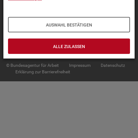
TOP-PRO­DUK­TE
IN­TER­AK­TI­VE STA­TIS­TI­KEN
AUSWAHL BESTÄTIGEN
GRUND­LA­GEN
ALLE ZULASSEN
SER­VICE
© Bundesagentur für Arbeit
Impressum
Datenschutz
Erklärung zur Barrierefreiheit