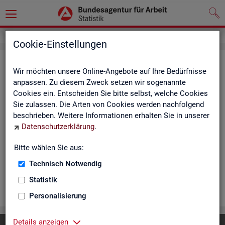
Cookie-Einstellungen
Ar­beits­lo­se und Ar­beits­lo­sen­quo­
Wir möchten unsere Online-Angebote auf Ihre Bedürfnisse
ten - Deutsch­land, Län­der, Krei­se
anpassen. Zu diesem Zweck setzen wir sogenannte
Cookies ein. Entscheiden Sie bitte selbst, welche Cookies
und Ge­mein­den (Zeit­rei­he Mo­nats-
Sie zulassen. Die Arten von Cookies werden nachfolgend
und Jah­res­zah­len)
beschrieben. Weitere Informationen erhalten Sie in unserer
Datenschutzerklärung
.
Die Ta­bel­len er­schei­nen mo­nat­lich und ent­hal­ten In­for­ma­tio­
nen über Ar­beits­lo­se nach Alter, Ge­schlecht, Staats­an­ge­hö­
Bitte wählen Sie aus:
rig­keit, Schwer­be­hin­de­rung und wei­te­re Merk­ma­le sowie Ar­
Technisch Notwendig
beits­lo­sen­quo­ten.
Statistik
WEI­TER
Personalisierung
Details anzeigen
Diese Seite
empfehlen