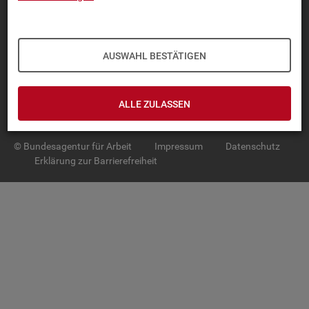
TOP-PRO­DUK­TE
IN­TER­AK­TI­VE STA­TIS­TI­KEN
AUSWAHL BESTÄTIGEN
GRUND­LA­GEN
ALLE ZULASSEN
SER­VICE
© Bundesagentur für Arbeit
Impressum
Datenschutz
Erklärung zur Barrierefreiheit