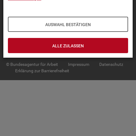
TOP-PRO­DUK­TE
IN­TER­AK­TI­VE STA­TIS­TI­KEN
AUSWAHL BESTÄTIGEN
GRUND­LA­GEN
ALLE ZULASSEN
SER­VICE
© Bundesagentur für Arbeit
Impressum
Datenschutz
Erklärung zur Barrierefreiheit