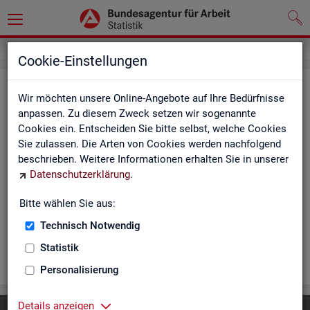
Cookie-Einstellungen
Ar­beits­lo­se und Ar­beits­lo­sen­quo­
Wir möchten unsere Online-Angebote auf Ihre Bedürfnisse
ten - Deutsch­land, Län­der, Krei­se
anpassen. Zu diesem Zweck setzen wir sogenannte
Cookies ein. Entscheiden Sie bitte selbst, welche Cookies
und Ge­mein­den (Zeit­rei­he Mo­nats-
Sie zulassen. Die Arten von Cookies werden nachfolgend
und Jah­res­zah­len)
beschrieben. Weitere Informationen erhalten Sie in unserer
Datenschutzerklärung
.
Die Ta­bel­len er­schei­nen mo­nat­lich und ent­hal­ten In­for­ma­tio­
nen über Ar­beits­lo­se nach Alter, Ge­schlecht, Staats­an­ge­hö­
Bitte wählen Sie aus:
rig­keit, Schwer­be­hin­de­rung und wei­te­re Merk­ma­le sowie Ar­
Technisch Notwendig
beits­lo­sen­quo­ten.
Statistik
WEI­TER
Personalisierung
Details anzeigen
Diese Seite
empfehlen