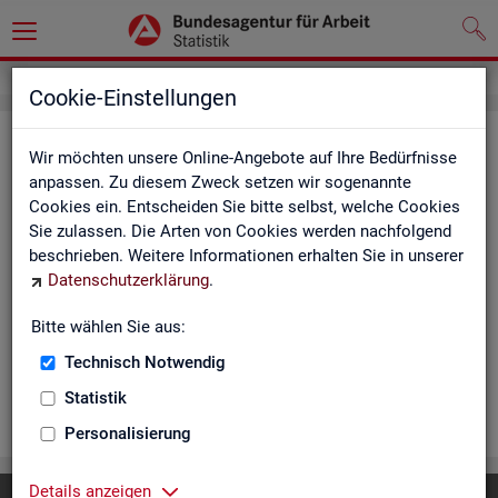
Cookie-Einstellungen
Ar­beits­lo­se und Ar­beits­lo­sen­quo­
Wir möchten unsere Online-Angebote auf Ihre Bedürfnisse
ten - Deutsch­land, Län­der, Krei­se
anpassen. Zu diesem Zweck setzen wir sogenannte
Cookies ein. Entscheiden Sie bitte selbst, welche Cookies
und Ge­mein­den (Zeit­rei­he Mo­nats-
Sie zulassen. Die Arten von Cookies werden nachfolgend
und Jah­res­zah­len)
beschrieben. Weitere Informationen erhalten Sie in unserer
Datenschutzerklärung
.
Die Ta­bel­len er­schei­nen mo­nat­lich und ent­hal­ten In­for­ma­tio­
nen über Ar­beits­lo­se nach Alter, Ge­schlecht, Staats­an­ge­hö­
Bitte wählen Sie aus:
rig­keit, Schwer­be­hin­de­rung und wei­te­re Merk­ma­le sowie Ar­
Technisch Notwendig
beits­lo­sen­quo­ten.
Statistik
WEI­TER
Personalisierung
Details anzeigen
Diese Seite
empfehlen