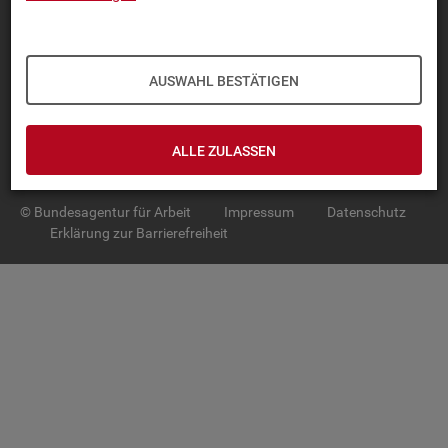
TOP-PRO­DUK­TE
IN­TER­AK­TI­VE STA­TIS­TI­KEN
AUSWAHL BESTÄTIGEN
GRUND­LA­GEN
ALLE ZULASSEN
SER­VICE
© Bundesagentur für Arbeit
Impressum
Datenschutz
Erklärung zur Barrierefreiheit