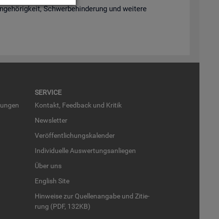
­ge­hö­rig­keit, Schwer­be­hin­de­rung und wei­te­re
SER­VICE
run­gen
Kon­takt, Feed­back und Kri­tik
News­let­ter
Ver­öf­fent­li­chungs­ka­len­der
In­di­vi­du­el­le Aus­wer­tungs­an­lie­gen
Über uns
English Site
Hin­wei­se zur Quel­len­an­ga­be und Zi­tie­
rung (PDF, 132KB)