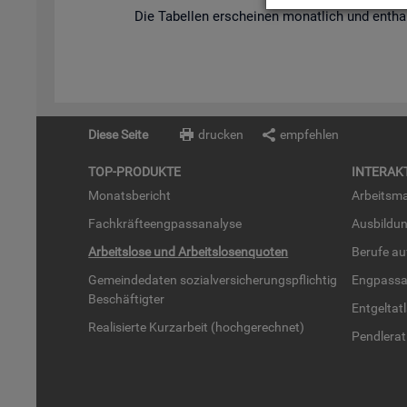
Die Ta­bel­len er­schei­nen mo­nat­lich und ent­hal
Diese Seite
drucken
empfehlen
TOP-PRO­DUK­TE
IN­TER­AK­
Mo­nats­be­richt
Ar­beits­ma
Fach­kräf­te­eng­pass­ana­ly­se
Aus­bil­du
Ar­beits­lo­se und Ar­beits­lo­sen­quo­ten
Be­ru­fe a
Ge­mein­de­da­ten so­zi­al­ver­si­che­rungs­pflich­tig
Eng­pass­a
Be­schäf­tig­ter
Ent­gel­t­at
Rea­li­sier­te Kurz­ar­beit (hoch­ge­rech­net)
Pend­ler­at