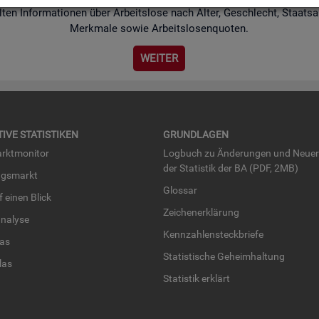
­ten In­for­ma­tio­nen über Ar­beits­lo­se nach Alter, Ge­schlecht, Staats­an
Merk­ma­le sowie Ar­beits­lo­sen­quo­ten.
WEI­TER
TI­VE STA­TIS­TI­KEN
GRUND­LA­GEN
rkt­mo­ni­tor
Log­buch zu Än­de­run­gen und Neue­
der Sta­tis­tik der BA (PDF, 2MB)
ngs­markt
Glos­sar
uf einen Blick
Zei­chen­er­klä­rung
na­ly­se
Kenn­zah­len­steck­brie­fe
­las
Sta­tis­ti­sche Ge­heim­hal­tung
­las
Sta­tis­tik er­klärt