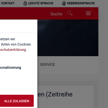
KONTAKT
LEICHTE SPRACHE
GEBÄRDENSPRACHE
Suche
n
etzen wir
e Arten von Cookies
schutzerklärung
.
SERVICE
sonalisierung
e und Ge­mein­den (Zeit­rei­he
ALLE ZULASSEN