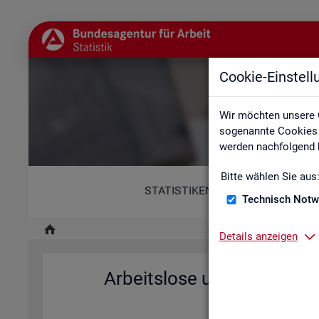
Cookie-Einstel
A
Wir möchten unsere 
sogenannte Cookies e
werden nachfolgend b
Bitte wählen Sie aus
STATISTIKEN
Technisch Notw
Details anzeigen
Ar­beits­lo­se und Ar­beits­l