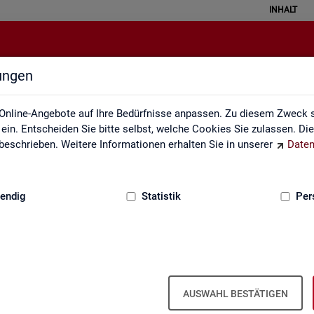
INHALT
lungen
rbeitslose und Arbeitslosenquote
Online-Angebote auf Ihre Bedürfnisse anpassen. Zu diesem Zweck s
in. Entscheiden Sie bitte selbst, welche Cookies Sie zulassen. Di
eschrieben. Weitere Informationen erhalten Sie in unserer
Daten
:
GRUNDLAGEN
endig
Statistik
Per
o­sen­quo­ten - Deutsch­land, Län­der, Krei­s
Mo­nats- und Jah­res­zah­len)
AUSWAHL BESTÄTIGEN