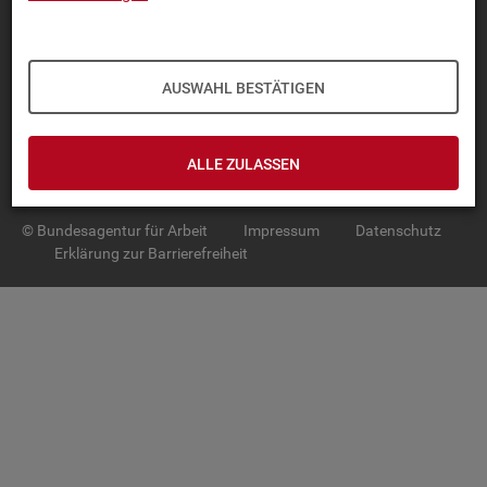
TOP-PRO­DUK­TE
IN­TER­AK­TI­VE STA­TIS­TI­KEN
AUSWAHL BESTÄTIGEN
GRUND­LA­GEN
ALLE ZULASSEN
SER­VICE
© Bundesagentur für Arbeit
Impressum
Datenschutz
Erklärung zur Barrierefreiheit