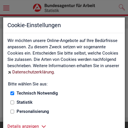
Cookie-Einstellungen
Ar­beits­lo­se und Ar­beits­lo­sen­quo­
Wir möchten unsere Online-Angebote auf Ihre Bedürfnisse
ten - Deutsch­land, Län­der, Krei­se
anpassen. Zu diesem Zweck setzen wir sogenannte
Cookies ein. Entscheiden Sie bitte selbst, welche Cookies
und Ge­mein­den (Zeit­rei­he Mo­nats-
Sie zulassen. Die Arten von Cookies werden nachfolgend
und Jah­res­zah­len)
beschrieben. Weitere Informationen erhalten Sie in unserer
Datenschutzerklärung
.
Die Ta­bel­len er­schei­nen mo­nat­lich und ent­hal­ten In­for­ma­tio­
nen über Ar­beits­lo­se nach Alter, Ge­schlecht, Staats­an­ge­hö­
Bitte wählen Sie aus:
rig­keit, Schwer­be­hin­de­rung und wei­te­re Merk­ma­le sowie Ar­
Technisch Notwendig
beits­lo­sen­quo­ten.
Statistik
WEI­TER
Personalisierung
Details anzeigen
Diese Seite
empfehlen