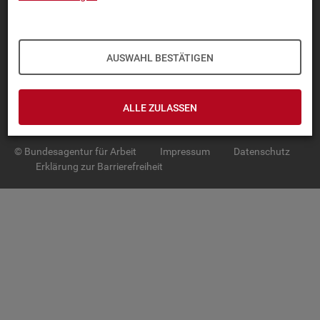
TOP-PRO­DUK­TE
IN­TER­AK­TI­VE STA­TIS­TI­KEN
AUSWAHL BESTÄTIGEN
GRUND­LA­GEN
ALLE ZULASSEN
SER­VICE
© Bundesagentur für Arbeit
Impressum
Datenschutz
Erklärung zur Barrierefreiheit