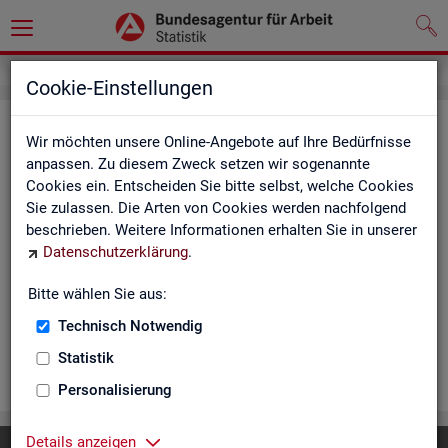
Cookie-Einstellungen
Ar­beits­lo­se und Ar­beits­lo­sen­quo­
Wir möchten unsere Online-Angebote auf Ihre Bedürfnisse
ten - Deutsch­land, Län­der, Krei­se
anpassen. Zu diesem Zweck setzen wir sogenannte
Cookies ein. Entscheiden Sie bitte selbst, welche Cookies
und Ge­mein­den (Zeit­rei­he Mo­nats-
Sie zulassen. Die Arten von Cookies werden nachfolgend
und Jah­res­zah­len)
beschrieben. Weitere Informationen erhalten Sie in unserer
Datenschutzerklärung
.
Die Ta­bel­len er­schei­nen mo­nat­lich und ent­hal­ten In­for­ma­tio­
nen über Ar­beits­lo­se nach Alter, Ge­schlecht, Staats­an­ge­hö­
Bitte wählen Sie aus:
rig­keit, Schwer­be­hin­de­rung und wei­te­re Merk­ma­le sowie Ar­
Technisch Notwendig
beits­lo­sen­quo­ten.
Statistik
WEI­TER
Personalisierung
Details anzeigen
Diese Seite
empfehlen