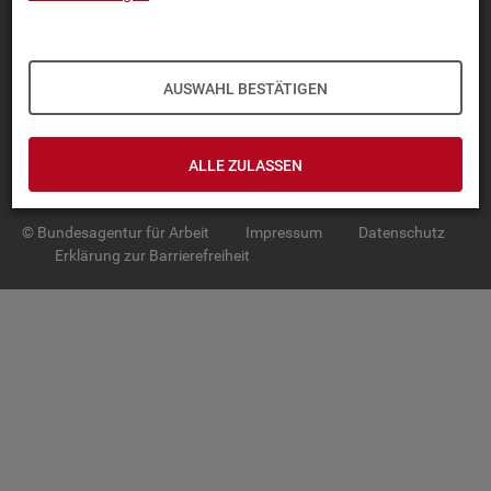
TOP-PRO­DUK­TE
IN­TER­AK­TI­VE STA­TIS­TI­KEN
AUSWAHL BESTÄTIGEN
GRUND­LA­GEN
ALLE ZULASSEN
SER­VICE
© Bundesagentur für Arbeit
Impressum
Datenschutz
Erklärung zur Barrierefreiheit