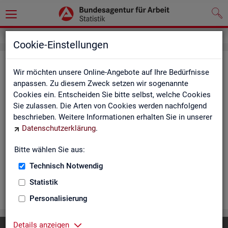
Cookie-Einstellungen
Ar­beits­lo­se und Ar­beits­lo­sen­quo­
Wir möchten unsere Online-Angebote auf Ihre Bedürfnisse
ten - Deutsch­land, Län­der, Krei­se
anpassen. Zu diesem Zweck setzen wir sogenannte
Cookies ein. Entscheiden Sie bitte selbst, welche Cookies
und Ge­mein­den (Zeit­rei­he Mo­nats-
Sie zulassen. Die Arten von Cookies werden nachfolgend
und Jah­res­zah­len)
beschrieben. Weitere Informationen erhalten Sie in unserer
Datenschutzerklärung
.
Die Ta­bel­len er­schei­nen mo­nat­lich und ent­hal­ten In­for­ma­tio­
nen über Ar­beits­lo­se nach Alter, Ge­schlecht, Staats­an­ge­hö­
Bitte wählen Sie aus:
rig­keit, Schwer­be­hin­de­rung und wei­te­re Merk­ma­le sowie Ar­
Technisch Notwendig
beits­lo­sen­quo­ten.
Statistik
WEI­TER
Personalisierung
Details anzeigen
Diese Seite
empfehlen