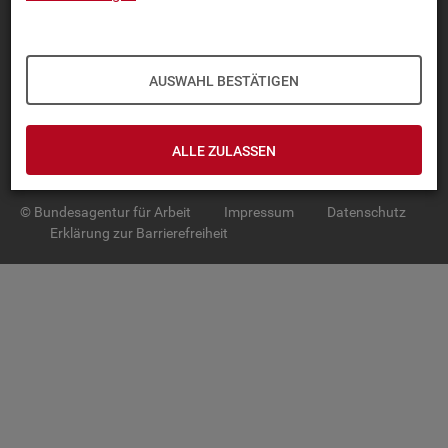
TOP-PRO­DUK­TE
IN­TER­AK­TI­VE STA­TIS­TI­KEN
AUSWAHL BESTÄTIGEN
GRUND­LA­GEN
ALLE ZULASSEN
SER­VICE
© Bundesagentur für Arbeit
Impressum
Datenschutz
Erklärung zur Barrierefreiheit