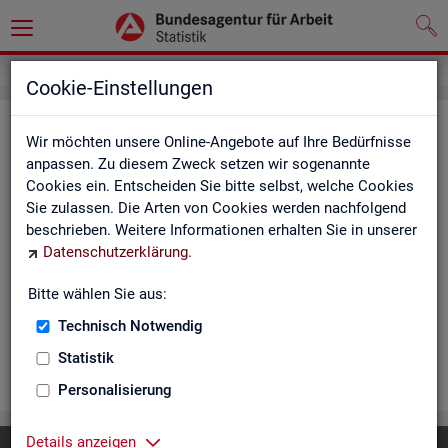
Cookie-Einstellungen
Ar­beits­lo­se und Ar­beits­lo­sen­quo­
Wir möchten unsere Online-Angebote auf Ihre Bedürfnisse
ten - Deutsch­land, Län­der, Krei­se
anpassen. Zu diesem Zweck setzen wir sogenannte
Cookies ein. Entscheiden Sie bitte selbst, welche Cookies
und Ge­mein­den (Zeit­rei­he Mo­nats-
Sie zulassen. Die Arten von Cookies werden nachfolgend
und Jah­res­zah­len)
beschrieben. Weitere Informationen erhalten Sie in unserer
Datenschutzerklärung
.
Die Ta­bel­len er­schei­nen mo­nat­lich und ent­hal­ten In­for­ma­tio­
nen über Ar­beits­lo­se nach Alter, Ge­schlecht, Staats­an­ge­hö­
Bitte wählen Sie aus:
rig­keit, Schwer­be­hin­de­rung und wei­te­re Merk­ma­le sowie Ar­
Technisch Notwendig
beits­lo­sen­quo­ten.
Statistik
WEI­TER
Personalisierung
Details anzeigen
Diese Seite
empfehlen