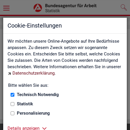
Cookie-Einstellungen
Ar­beits­lo­se und Ar­beits­lo­sen­quo­
Wir möchten unsere Online-Angebote auf Ihre Bedürfnisse
ten - Deutsch­land, Län­der, Krei­se
anpassen. Zu diesem Zweck setzen wir sogenannte
Cookies ein. Entscheiden Sie bitte selbst, welche Cookies
und Ge­mein­den (Zeit­rei­he Mo­nats-
Sie zulassen. Die Arten von Cookies werden nachfolgend
und Jah­res­zah­len)
beschrieben. Weitere Informationen erhalten Sie in unserer
Datenschutzerklärung
.
Die Ta­bel­len er­schei­nen mo­nat­lich und ent­hal­ten In­for­ma­tio­
nen über Ar­beits­lo­se nach Alter, Ge­schlecht, Staats­an­ge­hö­
Bitte wählen Sie aus:
rig­keit, Schwer­be­hin­de­rung und wei­te­re Merk­ma­le sowie Ar­
Technisch Notwendig
beits­lo­sen­quo­ten.
Statistik
WEI­TER
Personalisierung
Details anzeigen
Diese Seite
empfehlen