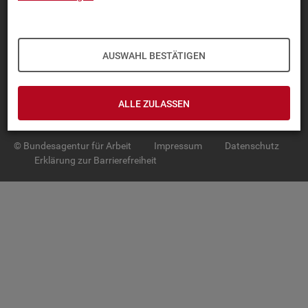
TOP-PRO­DUK­TE
IN­TER­AK­TI­VE STA­TIS­TI­KEN
AUSWAHL BESTÄTIGEN
GRUND­LA­GEN
ALLE ZULASSEN
SER­VICE
© Bundesagentur für Arbeit
Impressum
Datenschutz
Erklärung zur Barrierefreiheit