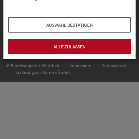
TOP-PRO­DUK­TE
IN­TER­AK­TI­VE STA­TIS­TI­KEN
AUSWAHL BESTÄTIGEN
GRUND­LA­GEN
ALLE ZULASSEN
SER­VICE
© Bundesagentur für Arbeit
Impressum
Datenschutz
Erklärung zur Barrierefreiheit