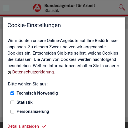
Cookie-Einstellungen
Ar­beits­lo­se und Ar­beits­lo­sen­quo­
Wir möchten unsere Online-Angebote auf Ihre Bedürfnisse
ten - Deutsch­land, Län­der, Krei­se
anpassen. Zu diesem Zweck setzen wir sogenannte
Cookies ein. Entscheiden Sie bitte selbst, welche Cookies
und Ge­mein­den (Zeit­rei­he Mo­nats-
Sie zulassen. Die Arten von Cookies werden nachfolgend
und Jah­res­zah­len)
beschrieben. Weitere Informationen erhalten Sie in unserer
Datenschutzerklärung
.
Die Ta­bel­len er­schei­nen mo­nat­lich und ent­hal­ten In­for­ma­tio­
nen über Ar­beits­lo­se nach Alter, Ge­schlecht, Staats­an­ge­hö­
Bitte wählen Sie aus:
rig­keit, Schwer­be­hin­de­rung und wei­te­re Merk­ma­le sowie Ar­
Technisch Notwendig
beits­lo­sen­quo­ten.
Statistik
WEI­TER
Personalisierung
Details anzeigen
Diese Seite
empfehlen