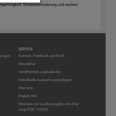
­ge­hö­rig­keit, Schwer­be­hin­de­rung und wei­te­re
SER­VICE
run­gen
Kon­takt, Feed­back und Kri­tik
News­let­ter
Ver­öf­fent­li­chungs­ka­len­der
In­di­vi­du­el­le Aus­wer­tungs­an­lie­gen
Über uns
English Site
Hin­wei­se zur Quel­len­an­ga­be und Zi­tie­
rung (PDF, 132KB)