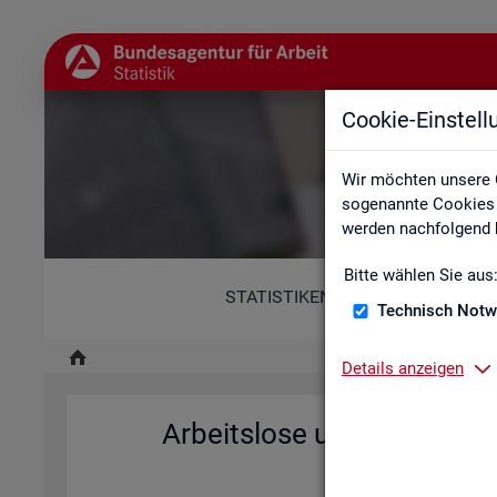
Cookie-Einstel
A
Wir möchten unsere 
sogenannte Cookies e
werden nachfolgend b
Bitte wählen Sie aus
STATISTIKEN
Technisch Notw
Details anzeigen
Ar­beits­lo­se und Ar­beits­l