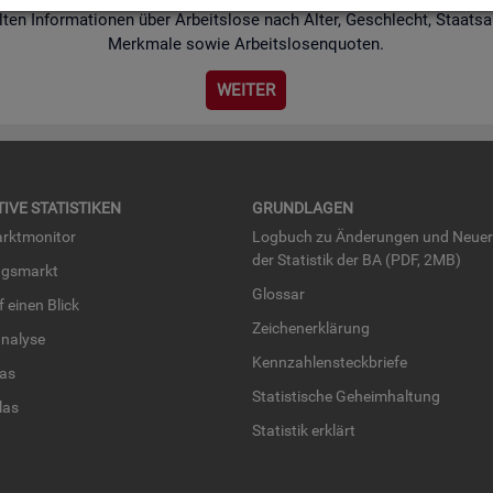
­ten In­for­ma­tio­nen über Ar­beits­lo­se nach Alter, Ge­schlecht, Staats­an
Merk­ma­le sowie Ar­beits­lo­sen­quo­ten.
WEI­TER
TI­VE STA­TIS­TI­KEN
GRUND­LA­GEN
rkt­mo­ni­tor
Log­buch zu Än­de­run­gen und Neue­
der Sta­tis­tik der BA (PDF, 2MB)
ngs­markt
Glos­sar
uf einen Blick
Zei­chen­er­klä­rung
na­ly­se
Kenn­zah­len­steck­brie­fe
­las
Sta­tis­ti­sche Ge­heim­hal­tung
­las
Sta­tis­tik er­klärt