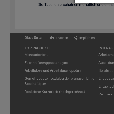
Die Ta­bel­len er­schei­nen mo­nat­lich und ent­hal
Diese Seite
drucken
empfehlen
TOP-PRO­DUK­TE
IN­TER­AK­
Mo­nats­be­richt
Ar­beits­ma
Fach­kräf­te­eng­pass­ana­ly­se
Aus­bil­du
Ar­beits­lo­se und Ar­beits­lo­sen­quo­ten
Be­ru­fe a
Ge­mein­de­da­ten so­zi­al­ver­si­che­rungs­pflich­tig
Eng­pass­a
Be­schäf­tig­ter
Ent­gel­t­at
Rea­li­sier­te Kurz­ar­beit (hoch­ge­rech­net)
Pend­ler­at