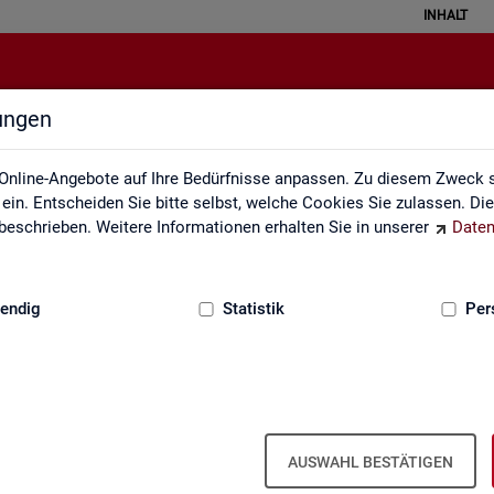
INHALT
lungen
rbeitslose und Arbeitslosenquote
Online-Angebote auf Ihre Bedürfnisse anpassen. Zu diesem Zweck s
in. Entscheiden Sie bitte selbst, welche Cookies Sie zulassen. Di
eschrieben. Weitere Informationen erhalten Sie in unserer
Daten
:
GRUNDLAGEN
endig
Statistik
Per
o­sen­quo­ten - Deutsch­land, Län­der, Krei­s
Mo­nats- und Jah­res­zah­len)
AUSWAHL BESTÄTIGEN