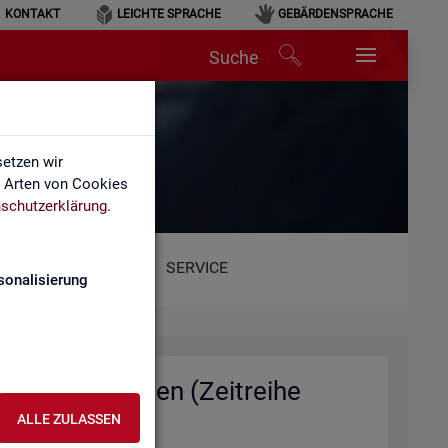
KONTAKT
LEICHTE SPRACHE
GEBÄRDENSPRACHE
Suche
n
etzen wir
e Arten von Cookies
schutzerklärung
.
SERVICE
sonalisierung
e und Ge­mein­den (Zeit­rei­he
ALLE ZULASSEN