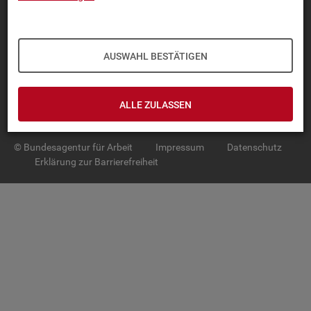
TOP-PRO­DUK­TE
IN­TER­AK­TI­VE STA­TIS­TI­KEN
AUSWAHL BESTÄTIGEN
GRUND­LA­GEN
ALLE ZULASSEN
SER­VICE
© Bundesagentur für Arbeit
Impressum
Datenschutz
Erklärung zur Barrierefreiheit