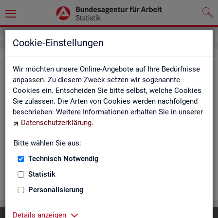
Cookie-Einstellungen
Ar­beits­lo­se und Ar­beits­lo­sen­quo­
Wir möchten unsere Online-Angebote auf Ihre Bedürfnisse
ten - Deutsch­land, Län­der, Krei­se
anpassen. Zu diesem Zweck setzen wir sogenannte
Cookies ein. Entscheiden Sie bitte selbst, welche Cookies
und Ge­mein­den (Zeit­rei­he Mo­nats-
Sie zulassen. Die Arten von Cookies werden nachfolgend
und Jah­res­zah­len)
beschrieben. Weitere Informationen erhalten Sie in unserer
Datenschutzerklärung
.
Die Ta­bel­len er­schei­nen mo­nat­lich und ent­hal­ten In­for­ma­tio­
nen über Ar­beits­lo­se nach Alter, Ge­schlecht, Staats­an­ge­hö­
Bitte wählen Sie aus:
rig­keit, Schwer­be­hin­de­rung und wei­te­re Merk­ma­le sowie Ar­
Technisch Notwendig
beits­lo­sen­quo­ten.
Statistik
WEI­TER
Personalisierung
Details anzeigen
Diese Seite
empfehlen