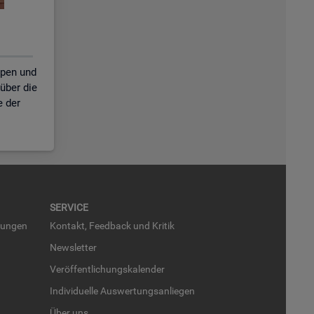
ppen und
über die
e der
SER­VICE
run­gen
Kon­takt, Feed­back und Kri­tik
News­let­ter
Ver­öf­fent­li­chungs­ka­len­der
In­di­vi­du­el­le Aus­wer­tungs­an­lie­gen
Über uns