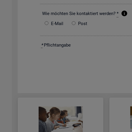
Wie möch­ten Sie kon­tak­tiert wer­den?
*
E-Mail
Post
*
Pflicht­an­ga­be