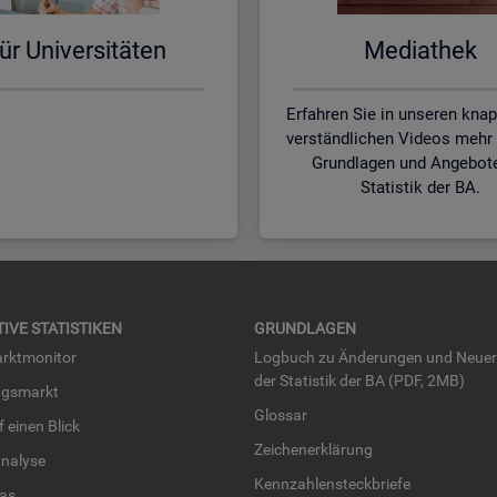
ür Uni­ver­si­tä­ten
Me­dia­thek
Erfahren Sie in unseren kna
verständlichen Videos mehr 
Grundlagen und Angebot
Statistik der BA.
TI­VE STA­TIS­TI­KEN
GRUND­LA­GEN
rkt­mo­ni­tor
Log­buch zu Än­de­run­gen und Neue­
der Sta­tis­tik der BA (PDF, 2MB)
ngs­markt
Glos­sar
uf einen Blick
Zei­chen­er­klä­rung
na­ly­se
Kenn­zah­len­steck­brie­fe
­las