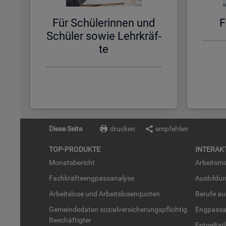
Für Schü­le­rin­nen und
F
Schü­ler sowie Lehr­kräf­
te
Diese Seite
drucken
empfehlen
TOP-PRO­DUK­TE
IN­TER­AK­
Mo­nats­be­richt
Ar­beits­ma
Fach­kräf­te­eng­pass­ana­ly­se
Aus­bil­du
Ar­beits­lo­se und Ar­beits­lo­sen­quo­ten
Be­ru­fe a
Ge­mein­de­da­ten so­zi­al­ver­si­che­rungs­pflich­tig
Eng­pass­a
Be­schäf­tig­ter
Ent­gel­t­at