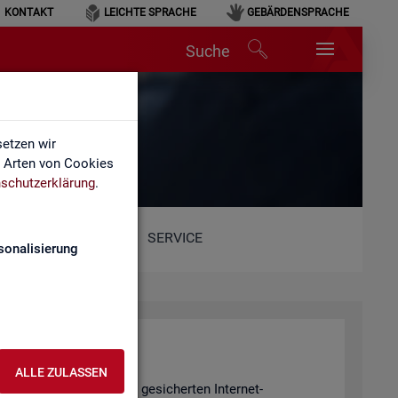
KONTAKT
LEICHTE SPRACHE
GEBÄRDENSPRACHE
Suche
etzen wir
e Arten von Cookies
schutzerklärung
.
SERVICE
sonalisierung
ALLE ZULASSEN
r wer­den mit­tels einer ge­si­cher­ten In­ter­net­