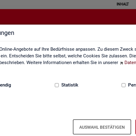
INHALT
lungen
Lernmaterialien
Online-Angebote auf Ihre Bedürfnisse anpassen. Zu diesem Zweck s
in. Entscheiden Sie bitte selbst, welche Cookies Sie zulassen. Di
eschrieben. Weitere Informationen erhalten Sie in unserer
Daten
:
GRUNDLAGEN
endig
Statistik
Per
Kon­takt
AUSWAHL BESTÄTIGEN
e dazu die nach­fol­gen­den Fel­der aus. Ihre Ein­trä­ge in die­ses For­mu­la