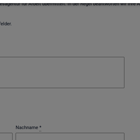
s­agen­tur für Ar­beit über­mit­telt. In der Regel be­ant­wor­ten wir Ihre
el­der.
Nachname
*