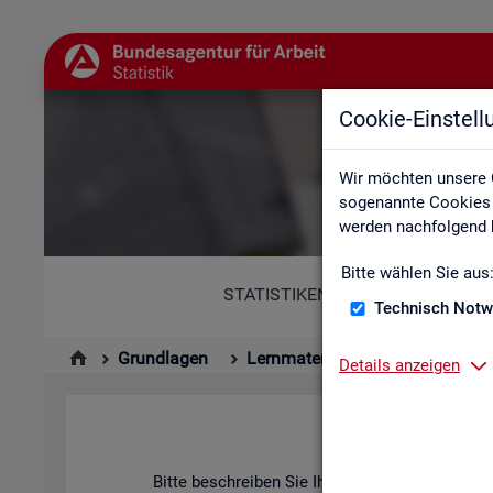
Cookie-Einstel
Wir möchten unsere 
sogenannte Cookies e
werden nachfolgend b
Bitte wählen Sie aus
STATISTIKEN
Technisch Notw
Grundlagen
Lernmaterialien
Details anzeigen
Bitte be­schrei­ben Sie Ihr An­lie­gen und fül­len Si