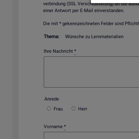
ver­bin­dung (SSL Ver­schlüs­se­lung) an die Bun­de
einer Ant­wort per E-Mail ein­ver­stan­den.
Die mit * ge­kenn­zeich­ne­ten Fel­der sind Pflicht­f
Thema:
Wün­sche zu Lern­ma­te­ria­li­en
Ihre Nachricht
*
An­re­de
Frau
Herr
Vorname
*