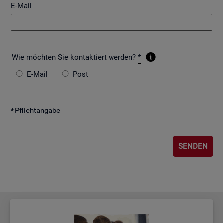
E-Mail
Wie möch­ten Sie kon­tak­tiert wer­den?
*
E-Mail
Post
*
Pflicht­an­ga­be