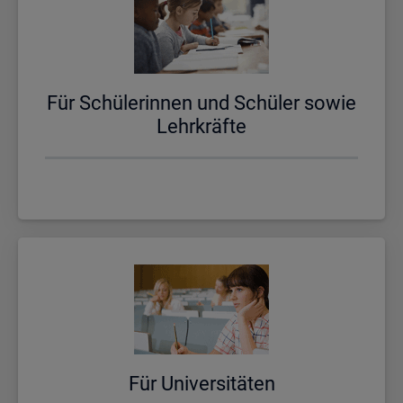
Für Schü­le­rin­nen und Schü­ler sowie
Lehr­kräf­te
Für Uni­ver­si­tä­ten