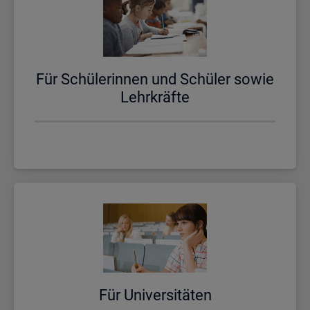
Für Schü­le­rin­nen und Schü­ler sowie
Lehr­kräf­te
Für Uni­ver­si­tä­ten