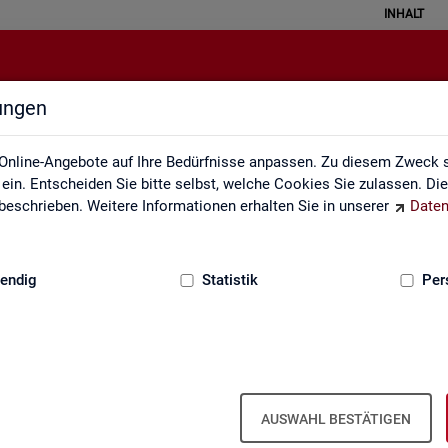
INHALT
lungen
Lernmaterialien
Online-Angebote auf Ihre Bedürfnisse anpassen. Zu diesem Zweck s
in. Entscheiden Sie bitte selbst, welche Cookies Sie zulassen. Di
eschrieben. Weitere Informationen erhalten Sie in unserer
Daten
:
GRUNDLAGEN
endig
Statistik
Per
Kon­takt
AUSWAHL BESTÄTIGEN
e dazu die nach­fol­gen­den Fel­der aus. Ihre Ein­trä­ge in die­ses For­mu­la