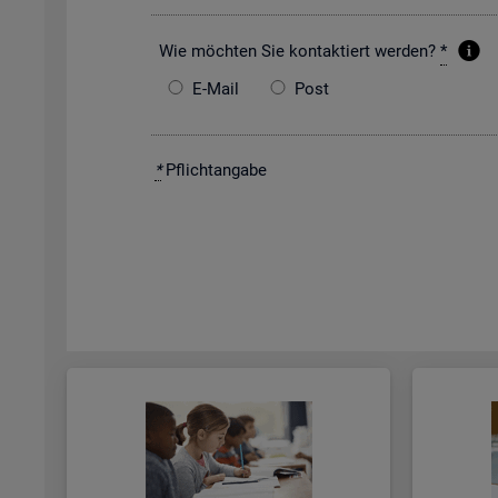
Wie möch­ten Sie kon­tak­tiert wer­den?
*
E-Mail
Post
*
Pflicht­an­ga­be