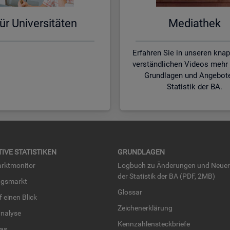
ür Uni­ver­si­tä­ten
Me­dia­thek
Erfahren Sie in unseren kna
verständlichen Videos mehr 
Grundlagen und Angebot
Statistik der BA.
TI­VE STA­TIS­TI­KEN
GRUND­LA­GEN
rkt­mo­ni­tor
Log­buch zu Än­de­run­gen und Neue­
der Sta­tis­tik der BA (PDF, 2MB)
ngs­markt
Glos­sar
uf einen Blick
Zei­chen­er­klä­rung
na­ly­se
Kenn­zah­len­steck­brie­fe
­las