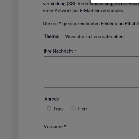
ver­bin­dung (SSL Ver­schlüs­se­lung) an die Bun­de
einer Ant­wort per E-Mail ein­ver­stan­den.
Die mit * ge­kenn­zeich­ne­ten Fel­der sind Pflicht­f
Thema:
Wün­sche zu Lern­ma­te­ria­li­en
Ihre Nachricht
*
An­re­de
Frau
Herr
Vorname
*