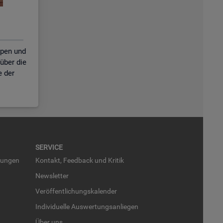
ppen und
über die
e der
SER­VICE
run­gen
Kon­takt, Feed­back und Kri­tik
News­let­ter
Ver­öf­fent­li­chungs­ka­len­der
In­di­vi­du­el­le Aus­wer­tungs­an­lie­gen
Über uns