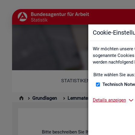
Cookie-Einstel
Wir möchten unsere 
sogenannte Cookies e
werden nachfolgend b
Bitte wählen Sie aus
STATISTIKEN
Technisch Notw
Grundlagen
Lernmaterialien
Details anzeigen
Bitte be­schrei­ben Sie Ihr An­lie­gen und fül­len Si