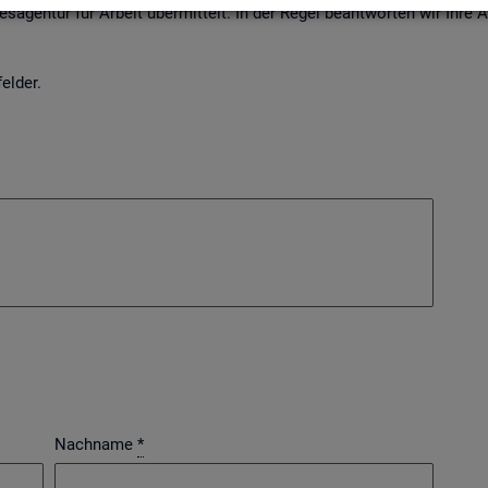
s­agen­tur für Ar­beit über­mit­telt. In der Regel be­ant­wor­ten wir Ihre
el­der.
Nachname
*