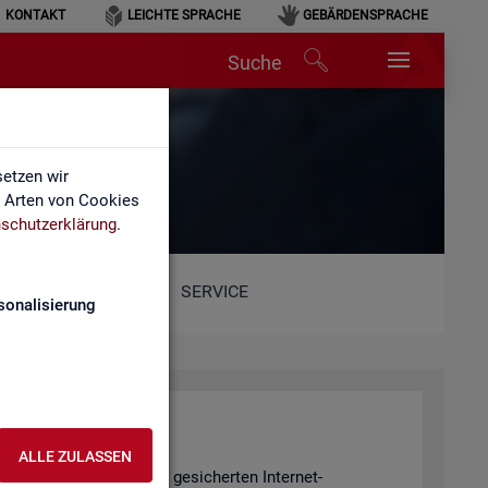
KONTAKT
LEICHTE SPRACHE
GEBÄRDENSPRACHE
Suche
etzen wir
e Arten von Cookies
schutzerklärung
.
SERVICE
sonalisierung
ALLE ZULASSEN
r wer­den mit­tels einer ge­si­cher­ten In­ter­net­