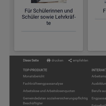
Für Schü­le­rin­nen und
F
Schü­ler sowie Lehr­kräf­
te
Diese Seite
drucken
empfehlen
TOP-PRO­DUK­TE
IN­TER­AK­
Mo­nats­be­richt
Ar­beits­ma
Fach­kräf­te­eng­pass­ana­ly­se
Aus­bil­du
Ar­beits­lo­se und Ar­beits­lo­sen­quo­ten
Be­ru­fe a
Ge­mein­de­da­ten so­zi­al­ver­si­che­rungs­pflich­tig
Eng­pass­a
Be­schäf­tig­ter
Ent­gel­t­at