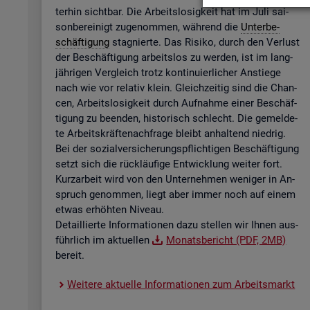
ter­hin sicht­bar. Die Ar­beits­lo­sig­keit hat im Juli sai­
son­be­rei­nigt zu­ge­nom­men, wäh­rend die
Un­ter­be­
schäf­ti­gung
sta­gnier­te. Das Ri­si­ko, durch den Ver­lust
der Be­schäf­ti­gung ar­beits­los zu wer­den, ist im lang­
jäh­ri­gen Ver­gleich trotz kon­ti­nu­ier­li­cher An­stie­ge
nach wie vor re­la­tiv klein. Gleich­zei­tig sind die Chan­
cen, Ar­beits­lo­sig­keit durch Auf­nah­me einer Be­schäf­
ti­gung zu be­en­den, his­to­risch schlecht. Die ge­mel­de­
te Ar­beits­kräf­te­nach­fra­ge bleibt an­hal­tend nied­rig.
Bei der so­zi­al­ver­si­che­rungs­pflich­ti­gen Be­schäf­ti­gung
setzt sich die rück­läu­fi­ge Ent­wick­lung wei­ter fort.
Kurz­ar­beit wird von den Un­ter­neh­men we­ni­ger in An­
spruch ge­nom­men, liegt aber immer noch auf einem
etwas er­höh­ten Ni­veau.
De­tail­lier­te In­for­ma­tio­nen dazu stel­len wir Ihnen aus­
führ­lich im ak­tu­el­len
Mo­nats­be­richt (PDF, 2MB)
be­reit.
Wei­te­re ak­tu­el­le In­for­ma­tio­nen zum Ar­beits­markt