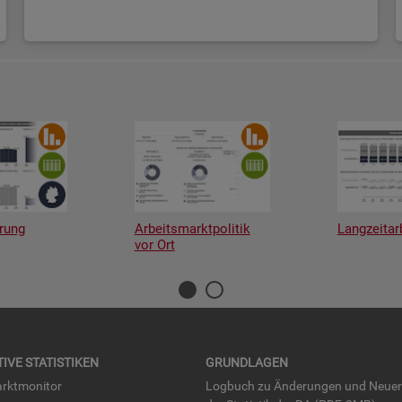
rung
Arbeitsmarktpolitik
Langzeitar
vor Ort
TI­VE STA­TIS­TI­KEN
GRUND­LA­GEN
rkt­mo­ni­tor
Log­buch zu Än­de­run­gen und Neue­