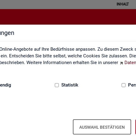
INHALT
lungen
ei der Statistik der Bundesagentu
Online-Angebote auf Ihre Bedürfnisse anpassen. Zu diesem Zweck s
in. Entscheiden Sie bitte selbst, welche Cookies Sie zulassen. Di
eschrieben. Weitere Informationen erhalten Sie in unserer
Daten
:
GRUNDLAGEN
endig
Statistik
Per
­be­zie­hen­de SGB III
Ar­beits- und Aus­bil­dungs­markt­si­tua­
Ar­beits­lo­sig­keit
ti­on im Hand­werk
is­tungs­be­zie­hen­den von Ar­
AUSWAHL BESTÄTIGEN
d (bei Ar­beits­lo­sig­keit). Vor­
 hoch­ge­rech­ne­te Werte.