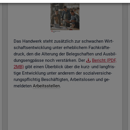
Das Hand­werk steht zu­sätz­lich zur schwa­chen Wirt­
schafts­ent­wick­lung unter er­heb­li­chem Fach­kräf­te­
druck, den die Al­te­rung der Be­leg­schaf­ten und Aus­bil­
dungs­eng­päs­se noch ver­stär­ken. Der
Be­richt (PDF,
2MB)
gibt einen Über­blick über die kurz- und lang­fris­
ti­ge Ent­wick­lung unter an­de­rem der so­zi­al­ver­si­che­
rungs­pflich­tig Be­schäf­tig­ten, Ar­beits­lo­sen und ge­
mel­de­ten
Ar­beits­stel­len
.