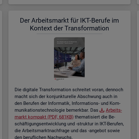
Der Ar­beits­markt für IKT-Be­ru­fe im
Kon­text der Trans­for­ma­ti­on
Die di­gi­ta­le Trans­for­ma­ti­on schrei­tet voran, den­noch
macht sich der kon­junk­tu­rel­le Ab­schwung auch in
den Be­ru­fen der In­for­ma­tik, In­for­ma­ti­ons- und Kom­
mu­ni­ka­ti­ons­tech­no­lo­gie be­merk­bar. Das
Ar­beits­
markt kom­pakt (PDF, 681KB)
the­ma­ti­siert die Be­
schäf­ti­gungs­ent­wick­lung und -struk­tur in IKT-Be­ru­fen,
die Ar­beits­markt­nach­fra­ge und das -an­ge­bot sowie
den be­ruf­li­chen Nach­wuchs.