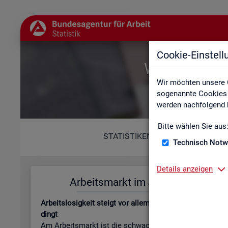
Cookie-Einstel
Willkommen b
Wir möchten unsere 
sogenannte Cookies e
werden nachfolgend b
Bitte wählen Sie aus
STATISTIKEN
Technisch Notw
Details anzeigen
Ar­beits­markt im Juli 2026
Leis­tungs
Ar­beits­lo­sig­keit steigt vor allem jah­res­zeit­lich be­
Be­stand an Le
dingt
beits­lo­sen­gel
Am Ar­beits­markt ist die schwa­che Kon­junk­tur wei­
läu­fi­ge