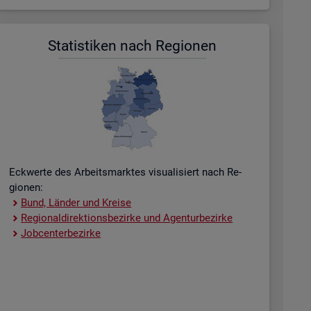
Sta­tis­ti­ken nach Re­gio­nen
Eck­wer­te des Ar­beits­mark­tes vi­sua­li­siert nach Re­
gio­nen:
Bund, Län­der und Krei­se
Re­gio­nal­di­rek­ti­ons­be­zir­ke und Agen­tur­be­zir­ke
Job­cent­er­be­zir­ke