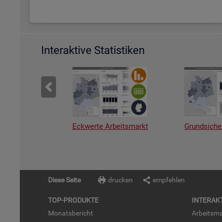
Interaktive Statistiken
Eckwerte Arbeitsmarkt
Grundsiche
Diese Seite
drucken
empfehlen
TOP-PRO­DUK­TE
IN­TER­AK­
Mo­nats­be­richt
Ar­beits­ma