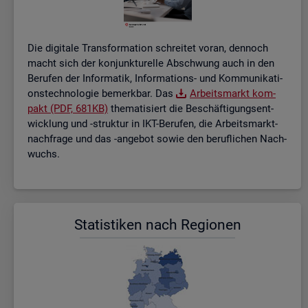
Die di­gi­ta­le Trans­for­ma­ti­on schrei­tet voran, den­noch
macht sich der kon­junk­tu­rel­le Ab­schwung auch in den
Be­ru­fen der In­for­ma­tik, In­for­ma­ti­ons- und Kom­mu­ni­ka­ti­
ons­tech­no­lo­gie be­merk­bar. Das
Ar­beits­markt kom­
pakt (PDF, 681KB)
the­ma­ti­siert die Be­schäf­ti­gungs­ent­
wick­lung und -struk­tur in IKT-Be­ru­fen, die Ar­beits­markt­
nach­fra­ge und das -an­ge­bot sowie den be­ruf­li­chen Nach­
wuchs.
Sta­tis­ti­ken nach Re­gio­nen