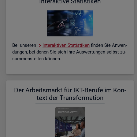
In­ter­ak­ti­ve Sta­tis­ti­ken
Bei un­se­ren
In­ter­ak­ti­ven Sta­tis­ti­ken
fin­den Sie An­wen­
dun­gen, bei denen Sie sich Ihre Aus­wer­tun­gen selbst zu­
sam­men­stel­len kön­nen.
Der Ar­beits­markt für IKT-Be­ru­fe im Kon­
text der Trans­for­ma­ti­on