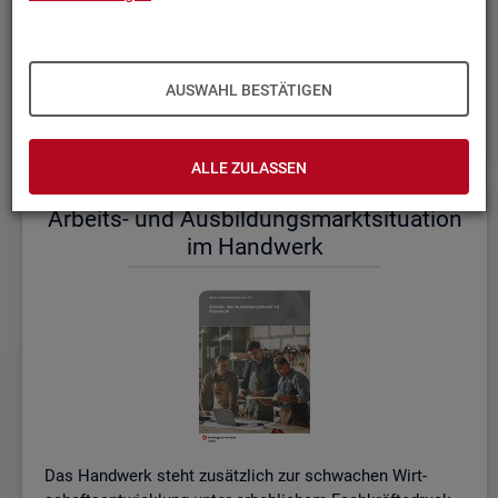
einem etwas er­höh­ten Ni­veau.
De­tail­lier­te In­for­ma­tio­nen dazu stel­len wir Ihnen aus­führ­
lich im ak­tu­el­len
Mo­nats­be­richt (PDF, 2MB)
be­reit.
AUSWAHL BESTÄTIGEN
Wei­te­re ak­tu­el­le In­for­ma­tio­nen zum Ar­beits­markt
ALLE ZULASSEN
Ar­beits- und Aus­bil­dungs­markt­si­tua­ti­on
im Hand­werk
Das Hand­werk steht zu­sätz­lich zur schwa­chen Wirt­