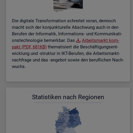
Die di­gi­ta­le Trans­for­ma­ti­on schrei­tet voran, den­noch
macht sich der kon­junk­tu­rel­le Ab­schwung auch in den
Be­ru­fen der In­for­ma­tik, In­for­ma­ti­ons- und Kom­mu­ni­ka­ti­
ons­tech­no­lo­gie be­merk­bar. Das
Ar­beits­markt kom­
pakt (PDF, 681KB)
the­ma­ti­siert die Be­schäf­ti­gungs­ent­
wick­lung und -struk­tur in IKT-Be­ru­fen, die Ar­beits­markt­
nach­fra­ge und das -an­ge­bot sowie den be­ruf­li­chen Nach­
wuchs.
Sta­tis­ti­ken nach Re­gio­nen