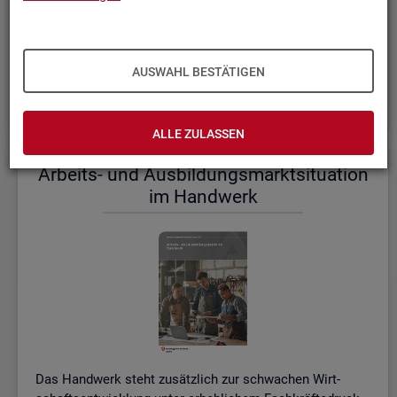
einem etwas er­höh­ten Ni­veau.
De­tail­lier­te In­for­ma­tio­nen dazu stel­len wir Ihnen aus­führ­
lich im ak­tu­el­len
Mo­nats­be­richt (PDF, 2MB)
be­reit.
AUSWAHL BESTÄTIGEN
Wei­te­re ak­tu­el­le In­for­ma­tio­nen zum Ar­beits­markt
ALLE ZULASSEN
Ar­beits- und Aus­bil­dungs­markt­si­tua­ti­on
im Hand­werk
Das Hand­werk steht zu­sätz­lich zur schwa­chen Wirt­