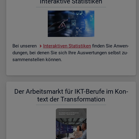
In­ter­ak­ti­ve Sta­tis­ti­ken
Bei un­se­ren
In­ter­ak­ti­ven Sta­tis­ti­ken
fin­den Sie An­wen­
dun­gen, bei denen Sie sich Ihre Aus­wer­tun­gen selbst zu­
sam­men­stel­len kön­nen.
Der Ar­beits­markt für IKT-Be­ru­fe im Kon­
text der Trans­for­ma­ti­on