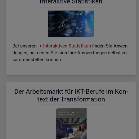
In­ter­ak­ti­ve Sta­tis­ti­ken
Bei un­se­ren
In­ter­ak­ti­ven Sta­tis­ti­ken
fin­den Sie An­wen­
dun­gen, bei denen Sie sich Ihre Aus­wer­tun­gen selbst zu­
sam­men­stel­len kön­nen.
Der Ar­beits­markt für IKT-Be­ru­fe im Kon­
text der Trans­for­ma­ti­on