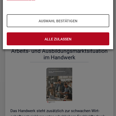
einem etwas er­höh­ten Ni­veau.
De­tail­lier­te In­for­ma­tio­nen dazu stel­len wir Ihnen aus­führ­
lich im ak­tu­el­len
Mo­nats­be­richt (PDF, 2MB)
be­reit.
AUSWAHL BESTÄTIGEN
Wei­te­re ak­tu­el­le In­for­ma­tio­nen zum Ar­beits­markt
ALLE ZULASSEN
Ar­beits- und Aus­bil­dungs­markt­si­tua­ti­on
im Hand­werk
Das Hand­werk steht zu­sätz­lich zur schwa­chen Wirt­