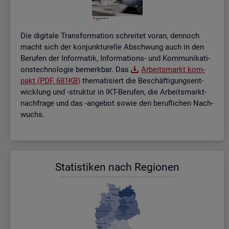
Die di­gi­ta­le Trans­for­ma­ti­on schrei­tet voran, den­noch
macht sich der kon­junk­tu­rel­le Ab­schwung auch in den
Be­ru­fen der In­for­ma­tik, In­for­ma­ti­ons- und Kom­mu­ni­ka­ti­
ons­tech­no­lo­gie be­merk­bar. Das
Ar­beits­markt kom­
pakt (PDF, 681KB)
the­ma­ti­siert die Be­schäf­ti­gungs­ent­
wick­lung und -struk­tur in IKT-Be­ru­fen, die Ar­beits­markt­
nach­fra­ge und das -an­ge­bot sowie den be­ruf­li­chen Nach­
wuchs.
Sta­tis­ti­ken nach Re­gio­nen