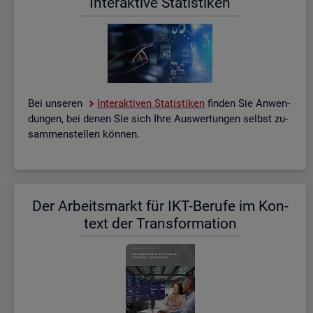
In­ter­ak­ti­ve Sta­tis­ti­ken
Bei un­se­ren
In­ter­ak­ti­ven Sta­tis­ti­ken
fin­den Sie An­wen­
dun­gen, bei denen Sie sich Ihre Aus­wer­tun­gen selbst zu­
sam­men­stel­len kön­nen.
Der Ar­beits­markt für IKT-Be­ru­fe im Kon­
text der Trans­for­ma­ti­on