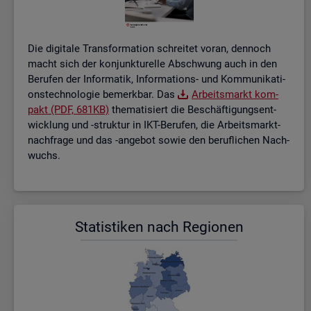
Die di­gi­ta­le Trans­for­ma­ti­on schrei­tet voran, den­noch
macht sich der kon­junk­tu­rel­le Ab­schwung auch in den
Be­ru­fen der In­for­ma­tik, In­for­ma­ti­ons- und Kom­mu­ni­ka­ti­
ons­tech­no­lo­gie be­merk­bar. Das
Ar­beits­markt kom­
pakt (PDF, 681KB)
the­ma­ti­siert die Be­schäf­ti­gungs­ent­
wick­lung und -struk­tur in IKT-Be­ru­fen, die Ar­beits­markt­
nach­fra­ge und das -an­ge­bot sowie den be­ruf­li­chen Nach­
wuchs.
Sta­tis­ti­ken nach Re­gio­nen