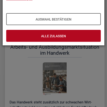
einem etwas er­höh­ten Ni­veau.
De­tail­lier­te In­for­ma­tio­nen dazu stel­len wir Ihnen aus­führ­
lich im ak­tu­el­len
Mo­nats­be­richt (PDF, 2MB)
be­reit.
AUSWAHL BESTÄTIGEN
Wei­te­re ak­tu­el­le In­for­ma­tio­nen zum Ar­beits­markt
ALLE ZULASSEN
Ar­beits- und Aus­bil­dungs­markt­si­tua­ti­on
im Hand­werk
Das Hand­werk steht zu­sätz­lich zur schwa­chen Wirt­