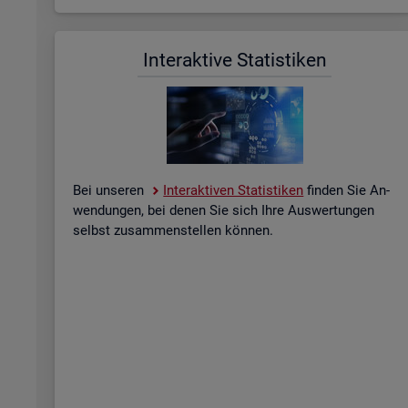
In­ter­ak­ti­ve Sta­tis­ti­ken
Bei un­se­ren
In­ter­ak­ti­ven Sta­tis­ti­ken
fin­den Sie An­
wen­dun­gen, bei denen Sie sich Ihre Aus­wer­tun­gen
selbst zu­sam­men­stel­len kön­nen.