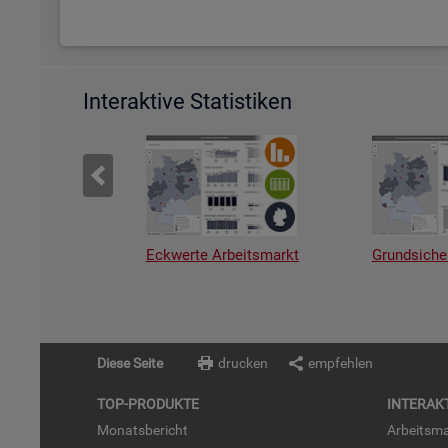
Interaktive Statistiken
Eckwerte Arbeitsmarkt
Grundsiche
Diese Seite
drucken
empfehlen
TOP-PRO­DUK­TE
IN­TER­AK­
Mo­nats­be­richt
Ar­beits­ma