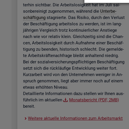
ter­hin sicht­bar. Die Ar­beits­lo­sig­keit hat im Juli sai­
son­be­rei­nigt zu­ge­nom­men, wäh­rend die
Un­ter­be­
schäf­ti­gung
sta­gnier­te. Das Ri­si­ko, durch den Ver­lust
der Be­schäf­ti­gung ar­beits­los zu wer­den, ist im lang­
jäh­ri­gen Ver­gleich trotz kon­ti­nu­ier­li­cher An­stie­ge
nach wie vor re­la­tiv klein. Gleich­zei­tig sind die Chan­
cen, Ar­beits­lo­sig­keit durch Auf­nah­me einer Be­schäf­
ti­gung zu be­en­den, his­to­risch schlecht. Die ge­mel­de­
te Ar­beits­kräf­te­nach­fra­ge bleibt an­hal­tend nied­rig.
Bei der so­zi­al­ver­si­che­rungs­pflich­ti­gen Be­schäf­ti­gung
setzt sich die rück­läu­fi­ge Ent­wick­lung wei­ter fort.
Kurz­ar­beit wird von den Un­ter­neh­men we­ni­ger in An­
spruch ge­nom­men, liegt aber immer noch auf einem
etwas er­höh­ten Ni­veau.
De­tail­lier­te In­for­ma­tio­nen dazu stel­len wir Ihnen aus­
führ­lich im ak­tu­el­len
Mo­nats­be­richt (PDF, 2MB)
be­reit.
Wei­te­re ak­tu­el­le In­for­ma­tio­nen zum Ar­beits­markt