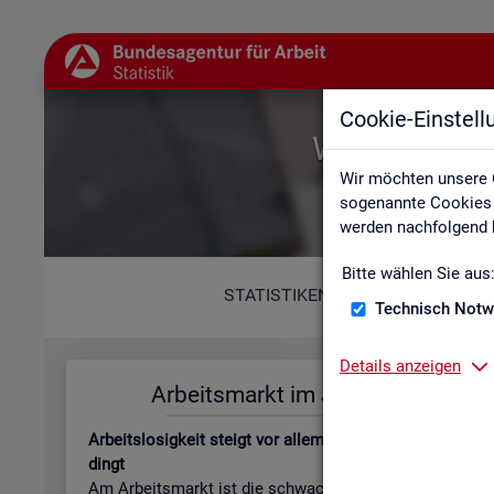
Cookie-Einstel
Willkommen b
Wir möchten unsere 
sogenannte Cookies e
werden nachfolgend b
Bitte wählen Sie aus
STATISTIKEN
Technisch Notw
Details anzeigen
Ar­beits­markt im Juli 2026
Leis­tungs
Ar­beits­lo­sig­keit steigt vor allem jah­res­zeit­lich be­
Be­stand an Le
dingt
beits­lo­sen­gel
Am Ar­beits­markt ist die schwa­che Kon­junk­tur wei­
läu­fi­ge