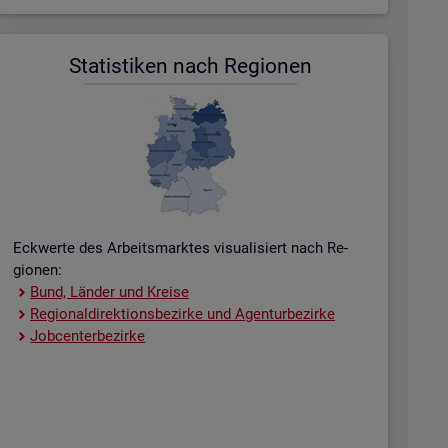
Sta­tis­ti­ken nach Re­gio­nen
Eck­wer­te des Ar­beits­mark­tes vi­sua­li­siert nach Re­
gio­nen:
Bund, Län­der und Krei­se
Re­gio­nal­di­rek­ti­ons­be­zir­ke und Agen­tur­be­zir­ke
Job­cent­er­be­zir­ke