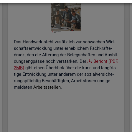
Das Hand­werk steht zu­sätz­lich zur schwa­chen Wirt­
schafts­ent­wick­lung unter er­heb­li­chem Fach­kräf­te­
druck, den die Al­te­rung der Be­leg­schaf­ten und Aus­bil­
dungs­eng­päs­se noch ver­stär­ken. Der
Be­richt (PDF,
2MB)
gibt einen Über­blick über die kurz- und lang­fris­
ti­ge Ent­wick­lung unter an­de­rem der so­zi­al­ver­si­che­
rungs­pflich­tig Be­schäf­tig­ten, Ar­beits­lo­sen und ge­
mel­de­ten
Ar­beits­stel­len
.