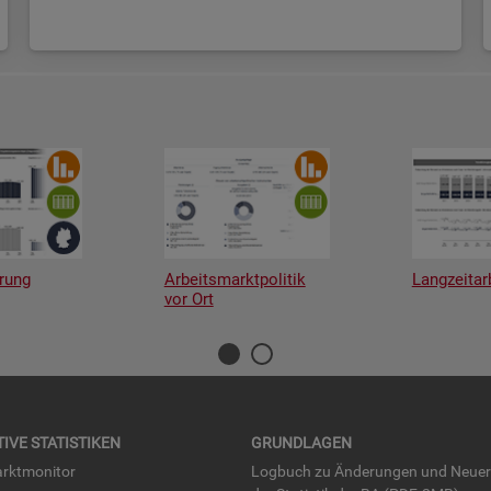
rung
Arbeitsmarktpolitik
Langzeitar
vor Ort
TI­VE STA­TIS­TI­KEN
GRUND­LA­GEN
rkt­mo­ni­tor
Log­buch zu Än­de­run­gen und Neue­