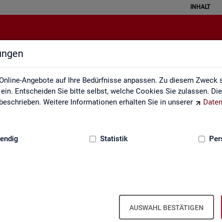
INHALT
lungen
ei der Statistik der Bundesagentu
Online-Angebote auf Ihre Bedürfnisse anpassen. Zu diesem Zweck s
in. Entscheiden Sie bitte selbst, welche Cookies Sie zulassen. Di
eschrieben. Weitere Informationen erhalten Sie in unserer
Daten
:
GRUNDLAGEN
endig
Statistik
Per
­be­zie­hen­de SGB III
Ar­beits- und Aus­bil­dungs­markt­si­tua­
Ar­beits­lo­sig­keit
ti­on im Hand­werk
is­tungs­be­zie­hen­den von Ar­
AUSWAHL BESTÄTIGEN
d (bei Ar­beits­lo­sig­keit). Vor­
 hoch­ge­rech­ne­te Werte.