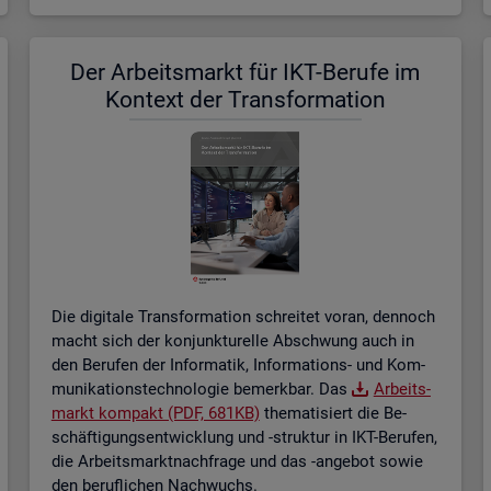
Der Ar­beits­markt für IKT-Be­ru­fe im
Kon­text der Trans­for­ma­ti­on
Die di­gi­ta­le Trans­for­ma­ti­on schrei­tet voran, den­noch
macht sich der kon­junk­tu­rel­le Ab­schwung auch in
den Be­ru­fen der In­for­ma­tik, In­for­ma­ti­ons- und Kom­
mu­ni­ka­ti­ons­tech­no­lo­gie be­merk­bar. Das
Ar­beits­
markt kom­pakt (PDF, 681KB)
the­ma­ti­siert die Be­
schäf­ti­gungs­ent­wick­lung und -struk­tur in IKT-Be­ru­fen,
die Ar­beits­markt­nach­fra­ge und das -an­ge­bot sowie
den be­ruf­li­chen Nach­wuchs.