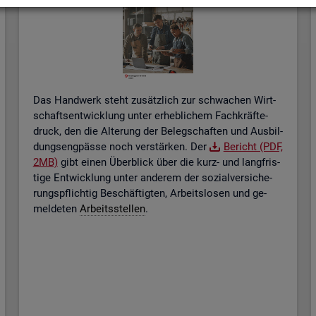
Das Hand­werk steht zu­sätz­lich zur schwa­chen Wirt­
schafts­ent­wick­lung unter er­heb­li­chem Fach­kräf­te­
druck, den die Al­te­rung der Be­leg­schaf­ten und Aus­bil­
dungs­eng­päs­se noch ver­stär­ken. Der
Be­richt (PDF,
2MB)
gibt einen Über­blick über die kurz- und lang­fris­
ti­ge Ent­wick­lung unter an­de­rem der so­zi­al­ver­si­che­
rungs­pflich­tig Be­schäf­tig­ten, Ar­beits­lo­sen und ge­
mel­de­ten
Ar­beits­stel­len
.