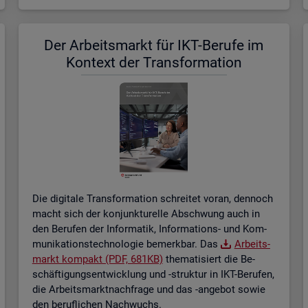
Der Ar­beits­markt für IKT-Be­ru­fe im
Kon­text der Trans­for­ma­ti­on
Die di­gi­ta­le Trans­for­ma­ti­on schrei­tet voran, den­noch
macht sich der kon­junk­tu­rel­le Ab­schwung auch in
den Be­ru­fen der In­for­ma­tik, In­for­ma­ti­ons- und Kom­
mu­ni­ka­ti­ons­tech­no­lo­gie be­merk­bar. Das
Ar­beits­
markt kom­pakt (PDF, 681KB)
the­ma­ti­siert die Be­
schäf­ti­gungs­ent­wick­lung und -struk­tur in IKT-Be­ru­fen,
die Ar­beits­markt­nach­fra­ge und das -an­ge­bot sowie
den be­ruf­li­chen Nach­wuchs.