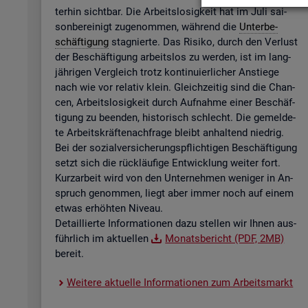
ter­hin sicht­bar. Die Ar­beits­lo­sig­keit hat im Juli sai­
son­be­rei­nigt zu­ge­nom­men, wäh­rend die
Un­ter­be­
schäf­ti­gung
sta­gnier­te. Das Ri­si­ko, durch den Ver­lust
der Be­schäf­ti­gung ar­beits­los zu wer­den, ist im lang­
jäh­ri­gen Ver­gleich trotz kon­ti­nu­ier­li­cher An­stie­ge
nach wie vor re­la­tiv klein. Gleich­zei­tig sind die Chan­
cen, Ar­beits­lo­sig­keit durch Auf­nah­me einer Be­schäf­
ti­gung zu be­en­den, his­to­risch schlecht. Die ge­mel­de­
te Ar­beits­kräf­te­nach­fra­ge bleibt an­hal­tend nied­rig.
Bei der so­zi­al­ver­si­che­rungs­pflich­ti­gen Be­schäf­ti­gung
setzt sich die rück­läu­fi­ge Ent­wick­lung wei­ter fort.
Kurz­ar­beit wird von den Un­ter­neh­men we­ni­ger in An­
spruch ge­nom­men, liegt aber immer noch auf einem
etwas er­höh­ten Ni­veau.
De­tail­lier­te In­for­ma­tio­nen dazu stel­len wir Ihnen aus­
führ­lich im ak­tu­el­len
Mo­nats­be­richt (PDF, 2MB)
be­reit.
Wei­te­re ak­tu­el­le In­for­ma­tio­nen zum Ar­beits­markt