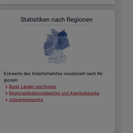
Sta­tis­ti­ken nach Re­gio­nen
Eck­wer­te des Ar­beits­mark­tes vi­sua­li­siert nach Re­
gio­nen:
Bund, Län­der und Krei­se
Re­gio­nal­di­rek­ti­ons­be­zir­ke und Agen­tur­be­zir­ke
Job­cent­er­be­zir­ke