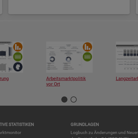
rung
Arbeitsmarktpolitik
Langzeitar
vor Ort
TI­VE STA­TIS­TI­KEN
GRUND­LA­GEN
rkt­mo­ni­tor
Log­buch zu Än­de­run­gen und Neue­