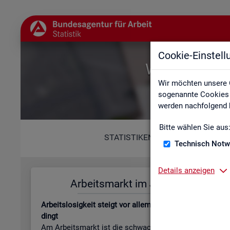
Cookie-Einstel
Willkommen b
Wir möchten unsere 
sogenannte Cookies e
werden nachfolgend b
Bitte wählen Sie aus
STATISTIKEN
Technisch Notw
Details anzeigen
Ar­beits­markt im Juli 2026
Leis­tungs
Ar­beits­lo­sig­keit steigt vor allem jah­res­zeit­lich be­
Be­stand an Le
dingt
beits­lo­sen­gel
Am Ar­beits­markt ist die schwa­che Kon­junk­tur wei­
läu­fi­ge