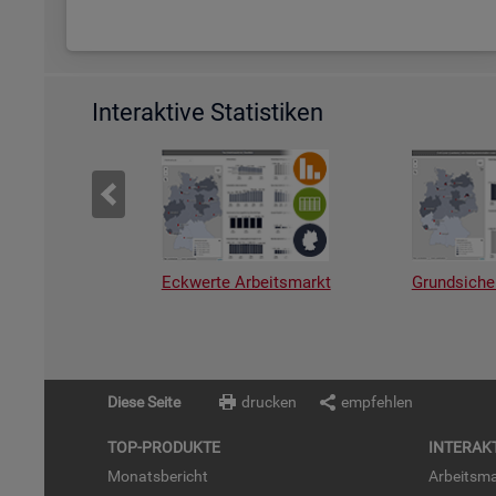
Interaktive Statistiken
Eckwerte Arbeitsmarkt
Grundsiche
Diese Seite
drucken
empfehlen
TOP-PRO­DUK­TE
IN­TER­AK­
Mo­nats­be­richt
Ar­beits­ma