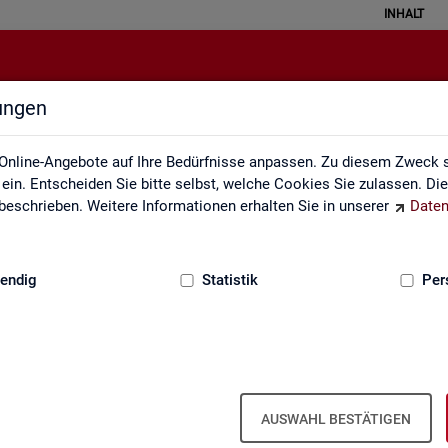
INHALT
lungen
ei der Statistik der Bundesagentu
Online-Angebote auf Ihre Bedürfnisse anpassen. Zu diesem Zweck s
in. Entscheiden Sie bitte selbst, welche Cookies Sie zulassen. Di
eschrieben. Weitere Informationen erhalten Sie in unserer
Daten
:
GRUNDLAGEN
endig
Statistik
Per
­be­zie­hen­de SGB III
Ar­beits- und Aus­bil­dungs­markt­si­tua­
Ar­beits­lo­sig­keit
ti­on im Hand­werk
is­tungs­be­zie­hen­den von Ar­
AUSWAHL BESTÄTIGEN
d (bei Ar­beits­lo­sig­keit). Vor­
 hoch­ge­rech­ne­te Werte.