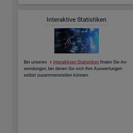
In­ter­ak­ti­ve Sta­tis­ti­ken
Bei un­se­ren
In­ter­ak­ti­ven Sta­tis­ti­ken
fin­den Sie An­
wen­dun­gen, bei denen Sie sich Ihre Aus­wer­tun­gen
selbst zu­sam­men­stel­len kön­nen.