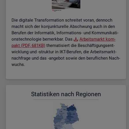
Die di­gi­ta­le Trans­for­ma­ti­on schrei­tet voran, den­noch
macht sich der kon­junk­tu­rel­le Ab­schwung auch in den
Be­ru­fen der In­for­ma­tik, In­for­ma­ti­ons- und Kom­mu­ni­ka­ti­
ons­tech­no­lo­gie be­merk­bar. Das
Ar­beits­markt kom­
pakt (PDF, 681KB)
the­ma­ti­siert die Be­schäf­ti­gungs­ent­
wick­lung und -struk­tur in IKT-Be­ru­fen, die Ar­beits­markt­
nach­fra­ge und das -an­ge­bot sowie den be­ruf­li­chen Nach­
wuchs.
Sta­tis­ti­ken nach Re­gio­nen