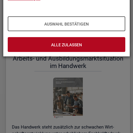
einem etwas er­höh­ten Ni­veau.
De­tail­lier­te In­for­ma­tio­nen dazu stel­len wir Ihnen aus­führ­
lich im ak­tu­el­len
Mo­nats­be­richt (PDF, 2MB)
be­reit.
AUSWAHL BESTÄTIGEN
Wei­te­re ak­tu­el­le In­for­ma­tio­nen zum Ar­beits­markt
ALLE ZULASSEN
Ar­beits- und Aus­bil­dungs­markt­si­tua­ti­on
im Hand­werk
Das Hand­werk steht zu­sätz­lich zur schwa­chen Wirt­