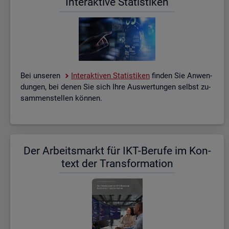
In­ter­ak­ti­ve Sta­tis­ti­ken
Bei un­se­ren
In­ter­ak­ti­ven Sta­tis­ti­ken
fin­den Sie An­wen­
dun­gen, bei denen Sie sich Ihre Aus­wer­tun­gen selbst zu­
sam­men­stel­len kön­nen.
Der Ar­beits­markt für IKT-Be­ru­fe im Kon­
text der Trans­for­ma­ti­on