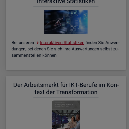
In­ter­ak­ti­ve Sta­tis­ti­ken
Bei un­se­ren
In­ter­ak­ti­ven Sta­tis­ti­ken
fin­den Sie An­wen­
dun­gen, bei denen Sie sich Ihre Aus­wer­tun­gen selbst zu­
sam­men­stel­len kön­nen.
Der Ar­beits­markt für IKT-Be­ru­fe im Kon­
text der Trans­for­ma­ti­on