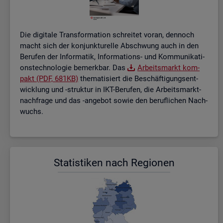
Die di­gi­ta­le Trans­for­ma­ti­on schrei­tet voran, den­noch
macht sich der kon­junk­tu­rel­le Ab­schwung auch in den
Be­ru­fen der In­for­ma­tik, In­for­ma­ti­ons- und Kom­mu­ni­ka­ti­
ons­tech­no­lo­gie be­merk­bar. Das
Ar­beits­markt kom­
pakt (PDF, 681KB)
the­ma­ti­siert die Be­schäf­ti­gungs­ent­
wick­lung und -struk­tur in IKT-Be­ru­fen, die Ar­beits­markt­
nach­fra­ge und das -an­ge­bot sowie den be­ruf­li­chen Nach­
wuchs.
Sta­tis­ti­ken nach Re­gio­nen