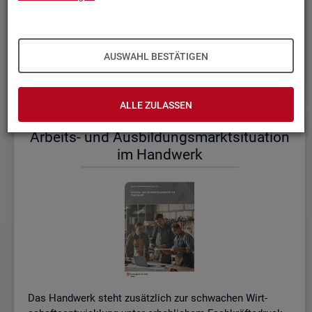
einem etwas er­höh­ten Ni­veau.
De­tail­lier­te In­for­ma­tio­nen dazu stel­len wir Ihnen aus­führ­
lich im ak­tu­el­len
Mo­nats­be­richt (PDF, 2MB)
be­reit.
AUSWAHL BESTÄTIGEN
Wei­te­re ak­tu­el­le In­for­ma­tio­nen zum Ar­beits­markt
ALLE ZULASSEN
Ar­beits- und Aus­bil­dungs­markt­si­tua­ti­on
im Hand­werk
Das Hand­werk steht zu­sätz­lich zur schwa­chen Wirt­