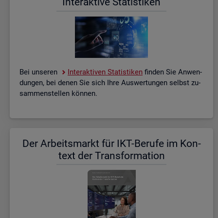
In­ter­ak­ti­ve Sta­tis­ti­ken
Bei un­se­ren
In­ter­ak­ti­ven Sta­tis­ti­ken
fin­den Sie An­wen­
dun­gen, bei denen Sie sich Ihre Aus­wer­tun­gen selbst zu­
sam­men­stel­len kön­nen.
Der Ar­beits­markt für IKT-Be­ru­fe im Kon­
text der Trans­for­ma­ti­on