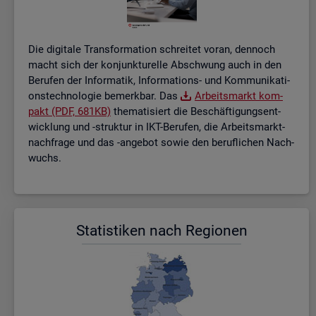
Die di­gi­ta­le Trans­for­ma­ti­on schrei­tet voran, den­noch
macht sich der kon­junk­tu­rel­le Ab­schwung auch in den
Be­ru­fen der In­for­ma­tik, In­for­ma­ti­ons- und Kom­mu­ni­ka­ti­
ons­tech­no­lo­gie be­merk­bar. Das
Ar­beits­markt kom­
pakt (PDF, 681KB)
the­ma­ti­siert die Be­schäf­ti­gungs­ent­
wick­lung und -struk­tur in IKT-Be­ru­fen, die Ar­beits­markt­
nach­fra­ge und das -an­ge­bot sowie den be­ruf­li­chen Nach­
wuchs.
Sta­tis­ti­ken nach Re­gio­nen