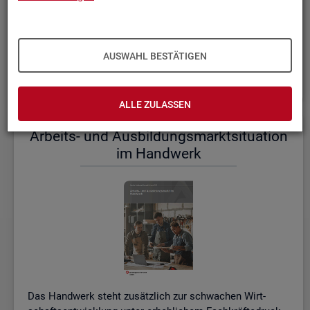
einem etwas er­höh­ten Ni­veau.
De­tail­lier­te In­for­ma­tio­nen dazu stel­len wir Ihnen aus­führ­
lich im ak­tu­el­len
Mo­nats­be­richt (PDF, 2MB)
be­reit.
AUSWAHL BESTÄTIGEN
Wei­te­re ak­tu­el­le In­for­ma­tio­nen zum Ar­beits­markt
ALLE ZULASSEN
Ar­beits- und Aus­bil­dungs­markt­si­tua­ti­on
im Hand­werk
Das Hand­werk steht zu­sätz­lich zur schwa­chen Wirt­