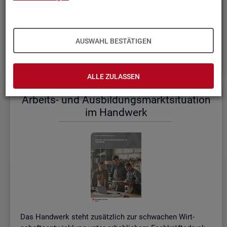
einem etwas er­höh­ten Ni­veau.
De­tail­lier­te In­for­ma­tio­nen dazu stel­len wir Ihnen aus­führ­
lich im ak­tu­el­len
Mo­nats­be­richt (PDF, 2MB)
be­reit.
AUSWAHL BESTÄTIGEN
Wei­te­re ak­tu­el­le In­for­ma­tio­nen zum Ar­beits­markt
ALLE ZULASSEN
Ar­beits- und Aus­bil­dungs­markt­si­tua­ti­on
im Hand­werk
Das Hand­werk steht zu­sätz­lich zur schwa­chen Wirt­