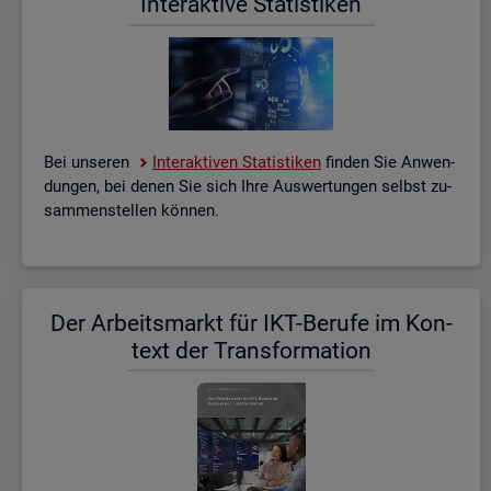
In­ter­ak­ti­ve Sta­tis­ti­ken
Bei un­se­ren
In­ter­ak­ti­ven Sta­tis­ti­ken
fin­den Sie An­wen­
dun­gen, bei denen Sie sich Ihre Aus­wer­tun­gen selbst zu­
sam­men­stel­len kön­nen.
Der Ar­beits­markt für IKT-Be­ru­fe im Kon­
text der Trans­for­ma­ti­on