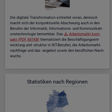
Die di­gi­ta­le Trans­for­ma­ti­on schrei­tet voran, den­noch
macht sich der kon­junk­tu­rel­le Ab­schwung auch in den
Be­ru­fen der In­for­ma­tik, In­for­ma­ti­ons- und Kom­mu­ni­ka­ti­
ons­tech­no­lo­gie be­merk­bar. Das
Ar­beits­markt kom­
pakt (PDF, 681KB)
the­ma­ti­siert die Be­schäf­ti­gungs­ent­
wick­lung und -struk­tur in IKT-Be­ru­fen, die Ar­beits­markt­
nach­fra­ge und das -an­ge­bot sowie den be­ruf­li­chen Nach­
wuchs.
Sta­tis­ti­ken nach Re­gio­nen