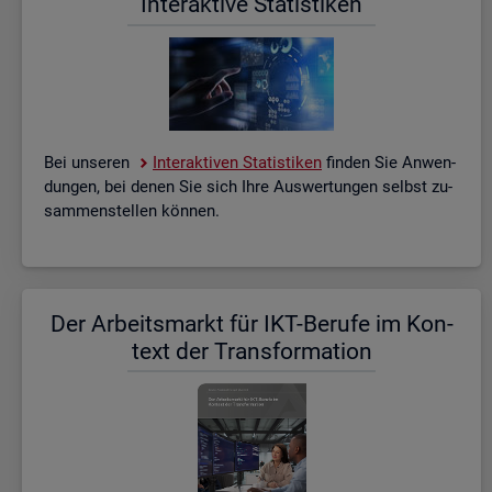
In­ter­ak­ti­ve Sta­tis­ti­ken
Bei un­se­ren
In­ter­ak­ti­ven Sta­tis­ti­ken
fin­den Sie An­wen­
dun­gen, bei denen Sie sich Ihre Aus­wer­tun­gen selbst zu­
sam­men­stel­len kön­nen.
Der Ar­beits­markt für IKT-Be­ru­fe im Kon­
text der Trans­for­ma­ti­on