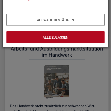
einem etwas er­höh­ten Ni­veau.
De­tail­lier­te In­for­ma­tio­nen dazu stel­len wir Ihnen aus­führ­
lich im ak­tu­el­len
Mo­nats­be­richt (PDF, 2MB)
be­reit.
AUSWAHL BESTÄTIGEN
Wei­te­re ak­tu­el­le In­for­ma­tio­nen zum Ar­beits­markt
ALLE ZULASSEN
Ar­beits- und Aus­bil­dungs­markt­si­tua­ti­on
im Hand­werk
Das Hand­werk steht zu­sätz­lich zur schwa­chen Wirt­