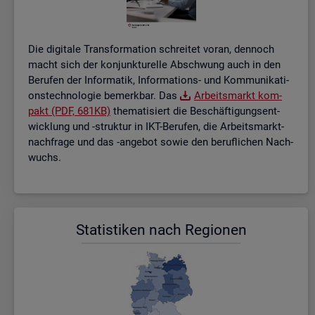
Die di­gi­ta­le Trans­for­ma­ti­on schrei­tet voran, den­noch
macht sich der kon­junk­tu­rel­le Ab­schwung auch in den
Be­ru­fen der In­for­ma­tik, In­for­ma­ti­ons- und Kom­mu­ni­ka­ti­
ons­tech­no­lo­gie be­merk­bar. Das
Ar­beits­markt kom­
pakt (PDF, 681KB)
the­ma­ti­siert die Be­schäf­ti­gungs­ent­
wick­lung und -struk­tur in IKT-Be­ru­fen, die Ar­beits­markt­
nach­fra­ge und das -an­ge­bot sowie den be­ruf­li­chen Nach­
wuchs.
Sta­tis­ti­ken nach Re­gio­nen