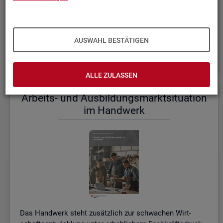
einem etwas er­höh­ten Ni­veau.
De­tail­lier­te In­for­ma­tio­nen dazu stel­len wir Ihnen aus­führ­
lich im ak­tu­el­len
Mo­nats­be­richt (PDF, 2MB)
be­reit.
AUSWAHL BESTÄTIGEN
Wei­te­re ak­tu­el­le In­for­ma­tio­nen zum Ar­beits­markt
ALLE ZULASSEN
Ar­beits- und Aus­bil­dungs­markt­si­tua­ti­on
im Hand­werk
Das Hand­werk steht zu­sätz­lich zur schwa­chen Wirt­