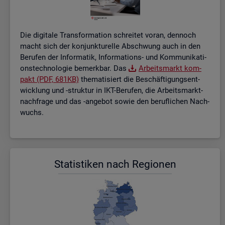
Die di­gi­ta­le Trans­for­ma­ti­on schrei­tet voran, den­noch
macht sich der kon­junk­tu­rel­le Ab­schwung auch in den
Be­ru­fen der In­for­ma­tik, In­for­ma­ti­ons- und Kom­mu­ni­ka­ti­
ons­tech­no­lo­gie be­merk­bar. Das
Ar­beits­markt kom­
pakt (PDF, 681KB)
the­ma­ti­siert die Be­schäf­ti­gungs­ent­
wick­lung und -struk­tur in IKT-Be­ru­fen, die Ar­beits­markt­
nach­fra­ge und das -an­ge­bot sowie den be­ruf­li­chen Nach­
wuchs.
Sta­tis­ti­ken nach Re­gio­nen