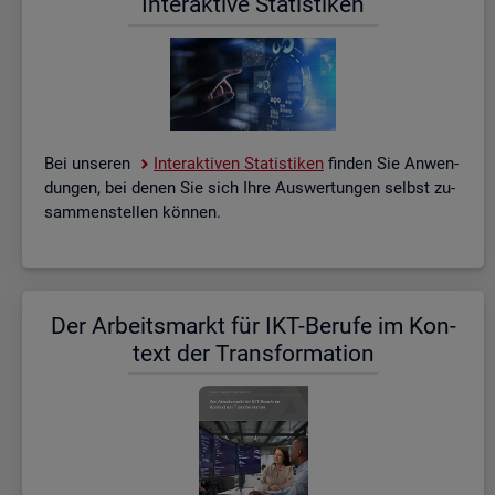
In­ter­ak­ti­ve Sta­tis­ti­ken
Bei un­se­ren
In­ter­ak­ti­ven Sta­tis­ti­ken
fin­den Sie An­wen­
dun­gen, bei denen Sie sich Ihre Aus­wer­tun­gen selbst zu­
sam­men­stel­len kön­nen.
Der Ar­beits­markt für IKT-Be­ru­fe im Kon­
text der Trans­for­ma­ti­on